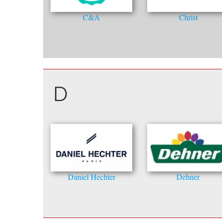
C&A
Christ
D
Daniel Hechter
Dehner