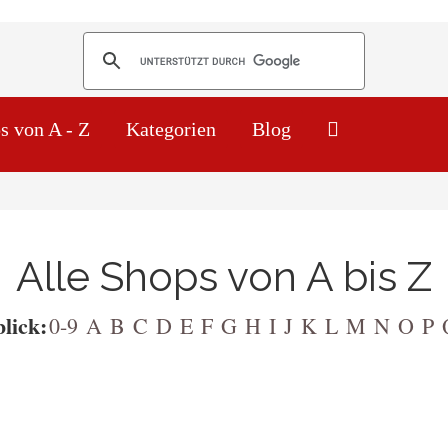
s von A - Z
Kategorien
Blog
Alle Shops von A bis Z
lick:
0-9
A
B
C
D
E
F
G
H
I
J
K
L
M
N
O
P