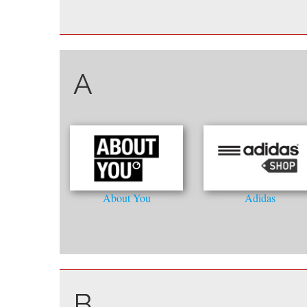
A
About You
Adidas
B