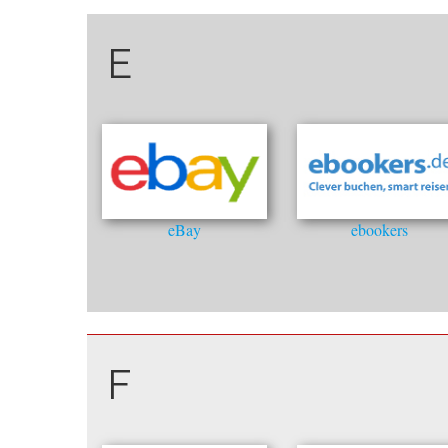
E
eBay
ebookers
F