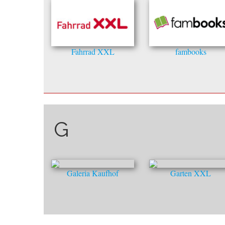
Fahrrad XXL
fambooks
G
Galeria Kaufhof
Garten XXL