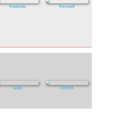
Frankonia
Fressnapf
Görtz
GUESS