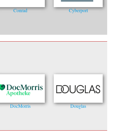
Conrad
Cyberport
DocMorris
Douglas