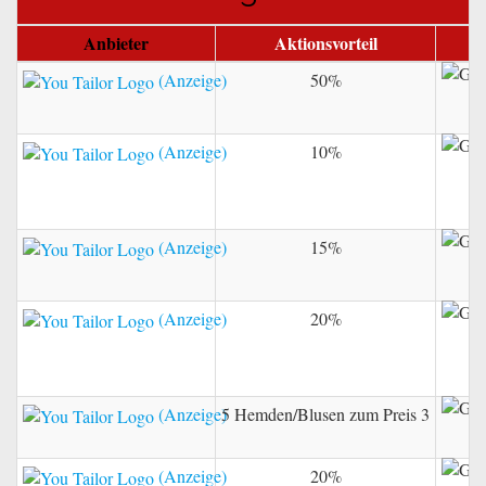
Anbieter
Aktionsvorteil
Gu
50%
10%
15%
20%
5 Hemden/Blusen zum Preis 3
20%