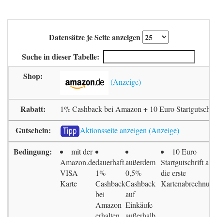
Datensätze je Seite anzeigen
Suche in dieser Tabelle:
1% Cashback bei Amazon + 10 Euro Startgutschrif
Aktionsseite anzeigen
mit der
10 Euro
Amazon.de
dauerhaft
außerdem
Startgutschrift auf
VISA
1%
0,5%
die erste
Karte
Cashback
Cashback
Kartenabrechnun
bei
auf
Amazon
Einkäufe
erhalten
außerhalb