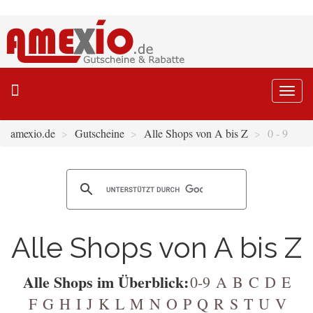
Togg
navi
amexio.de
Gutscheine
Alle Shops von A bis Z
0 - 9
Alle Shops von A bis Z
Alle Shops im Überblick:
0-9
A
B
C
D
E
F
G
H
I
J
K
L
M
N
O
P
Q
R
S
T
U
V