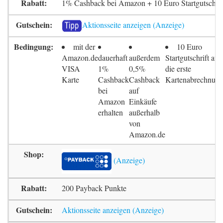
1% Cashback bei Amazon + 10 Euro Startgutschrif
Aktionsseite anzeigen
mit der
10 Euro
Amazon.de
dauerhaft
außerdem
Startgutschrift auf
VISA
1%
0,5%
die erste
Karte
Cashback
Cashback
Kartenabrechnun
bei
auf
Amazon
Einkäufe
erhalten
außerhalb
von
Amazon.de
200 Payback Punkte
Aktionsseite anzeigen