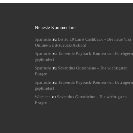
Neueste Kommentare
Sparfuchs
zu
Bis zu 10 Euro Cashback – Die neue Visa
Online-Geld-zurück-Aktion!
Sparfuchs
zu
Tausende Payback-Konten von Betrügern
geplündert
Sparfuchs
zu
Sovendus Gutscheine – Die wichtigsten
Fragen
Sparfuchs
zu
Tausende Payback-Konten von Betrügern
geplündert
Wiemann
zu
Sovendus Gutscheine – Die wichtigsten
Fragen