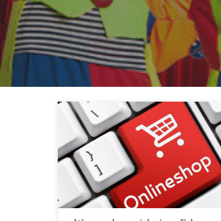
Der Onlinehandel ist in den letzten Jahren immer
beliebter geworden. Das liegt nicht zuletzt an der
großen Auswahl an Produkten und dem bequemen
Einkaufen von zu Hause aus. Allerdings gibt es auch
bei Onlinebestellungen einige Gefahren. So können
Sie leicht auf einen Fake-Shop hereinfallen, der Ihnen
gefälschte oder gar keine […]