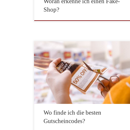
Woran erkenne ich einen Fake-
Shop?
Gutscheine erfreuen sich bei den Kunden einer sehr
großen Beliebtheit. Dies gilt für Rabatte ebenso wie
für Gutscheine, mit denen Sie bei einem bestimmten
Shop oder Anbieter einkaufen können. Im Internet gibt
es eine Vielzahl an Gutscheinaktionen. Achten Sie
immer darauf, dass die Codes von einem seriösen
Anbieter stammen. Leider […]
Wo finde ich die besten
Gutscheincodes?