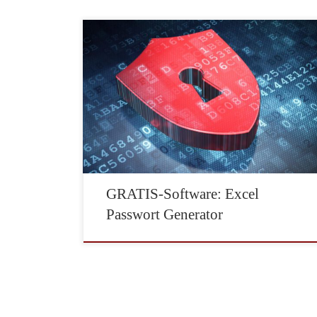
Bequemlichkeit ist ein großes Sicherheitsrisiko. Das
sieht man trotz regelmäßigen Nachrichten zu
gehackten Accounts und Konten auch an den jährlich
veröffentlichten Listen der beliebtesten Passwörtern.
Ungeachtet der Gefährdung durch Cyber-Kriminelle
oder professionellen Angriffen verschiedener Länder
tauchen immer noch altbekannte Passwörter wie
„password“, „qwertz“ oder einfach „1234567“ unter
den beliebtesten Passwörtern […]
GRATIS-Software: Excel
Passwort Generator