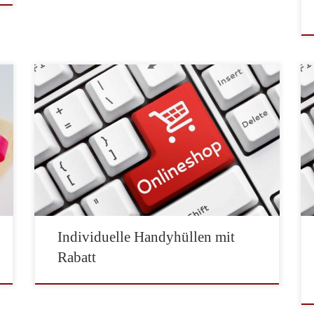
Auf Ihrem Smartphone sind persönliche Nachrichten,
Videos, Fotos, Adressen und zahlreiche weitere
Informationen gespeichert. Eine Handyhülle schützt
das Handy vor Kratzern und Beschädigungen durch
Stöße und sonstigen Einwirkungen von außen. Dafür
müssen Sie nicht zwingend eine unpersönliche
Schutzhülle kaufen. Eine Hülle mit einer Widmung,
einem tollen Motiv oder eine Foto […]
Individuelle Handyhüllen mit
Rabatt