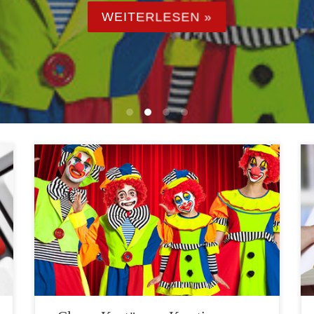
WEITERLESEN »
Ein fröhliches Lachen, verspielte Streiche und bunte
Farben – Clowns bringen uns zum Lachen und zaubern
uns ein Lächeln ins Gesicht. Wenn auch Sie das
clowneske Flair aufgreifen und in die Welt der Clowns
eintauchen möchten, dann ist der Online-Shop von
Kostüm Planet Ihre erste Anlaufstelle. Hier finden Sie
eine […]