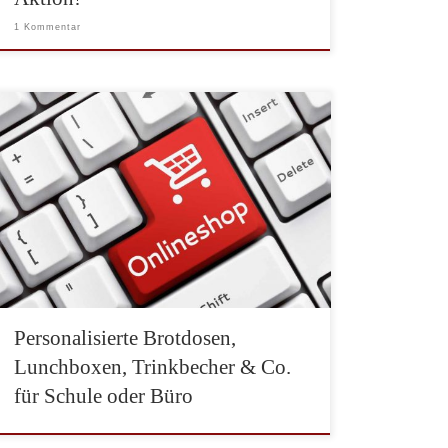
1 Kommentar
Individualität liegt im Trend. Jeder möchte gerne
etwas einzigartiges haben. Fotogeschenke waren einer
der ersten Trends in vielen Onlineshops. Seitdem ist
viel passiert. Immer mehr Produkte können vom
Kunden individuell erstellt werden. MyMepal bietet
eine breite Produktpalette für die Aufbewahrung von
Lebensmittel und verspricht: „Entwerfen Sie Ihre
eigene Lunchbox, Trinkflasche […]
Personalisierte Brotdosen,
Lunchboxen, Trinkbecher & Co.
für Schule oder Büro