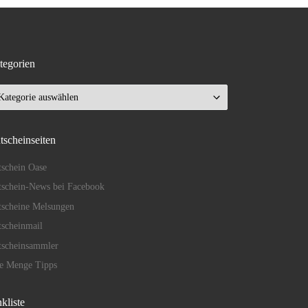
tegorien
tegorien
tscheinseiten
schein Oase
schein-News bei Facebook
tscheine Melsungen
scheinmail
tscheinsammler
de Menge Tipps
kliste