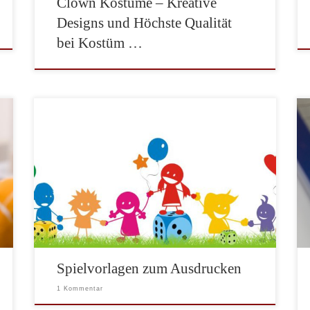
Clown Kostüme – Kreative
Designs und Höchste Qualität
bei Kostüm …
Es gibt zahlreiche klassische Spiele wie zum Beispiel
das Kartenspiel Phase10 von Mattel oder das
Würfelspiel Kniffel von Schmidt Spiele, bei denen
zum Beispiel die Punkte auf einem Wertungsblatt
gezählt werden. In der Regel liegt bei gekauften
Spielen ein entsprechender Wertungsblock bei. Aber
was tun, wenn alle Blätter eines Blocks […]
Spielvorlagen zum Ausdrucken
1 Kommentar