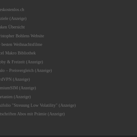
eskostenlos.ch
eziele (Anzeige)
ken Übersicht
istopher Bohlens Website
 besten Weihnachtsfilme
el Makro Bibliothek
by & Freizeit (Anzeige)
alo – Preisvergleich (Anzeige)
rdVPN (Anzeige)
emiumSIM (Anzeige)
rtanien (Anzeige)
ifolio "Streuung Low Volatility" (Anzeige)
tschriften Abos mit Prämie (Anzeige)