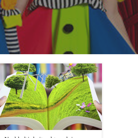
Viele Kritiker vom Onlineshopping bemängeln eine
mangelnde Nachhaltigkeit beim Einkauf im Internet.
Aber ist das wirklich so? Einseitig betrachtet
verursacht die zusätzliche Verpackung und der
Paketversand zusätzlichen Müll und CO2-Ausstoß.
Aber schon dieses Hauptargument ist in vielen Fällen
nicht ganz richtig. Die Zustellung der Pakete
verursacht in vielen Fällen sogar […]