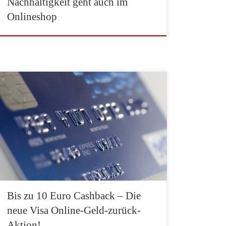
Nachhaltigkeit geht auch im
Onlineshop
Nach der regelmäßigen Geld-zurück-Aktion von VISA
gibt es jetzt eine neue Aktion, die speziell für
Onlinezahlungen gültig ist. Die neue Visa Online-
Geld-zurück-Aktion. Mit dieser Aktion können Sie
sich einen Cashback in Höhe von 2 Euro, 5 Euro oder
10 Euro erzahlen. Berücksichtigt werden bei der
Online-Geld-zurück-Aktion nur Online-
Bezahlvorgänge, die mit […]
Bis zu 10 Euro Cashback – Die
neue Visa Online-Geld-zurück-
Aktion!