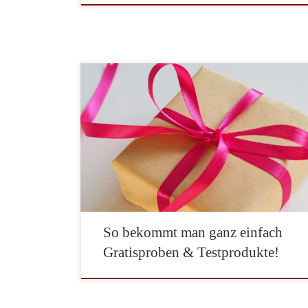
Produkte mit nach Hause nehmen, ohne dafür zu
bezahlen? Oder sie sogar noch viel bequemer per Post
zugeschickt bekommen? Vielleicht ein hübsches
Zeitschriften-Abo oder ein Probierset an Gewürzen?
Dazu werden wohl nur die wenigsten Menschen
“Nein” sagen. Schon gar nicht, wenn statt einer
willkürlichen Zusammenstellung obendrein Produkte
bei Ihnen eintrudeln, […]
So bekommt man ganz einfach
Gratisproben & Testprodukte!