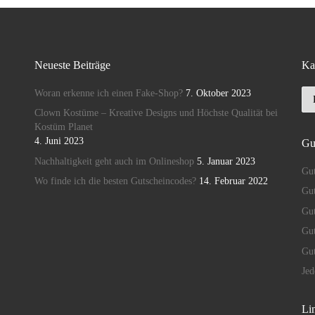
Neueste Beiträge
Ka
Ka
Woran erkenne ich einen Fake-Shop?
7. Oktober 2023
Clown Kostüme – Kreative Designs und Höchste Qualität bei
Kostüm Planet
4. Juni 2023
Gu
Nachhaltigkeit geht auch im Onlineshop
5. Januar 2023
Gut
Wo finde ich die besten Gutscheincodes?
14. Februar 2022
Gut
Gu
Gut
Gu
Je
Lin