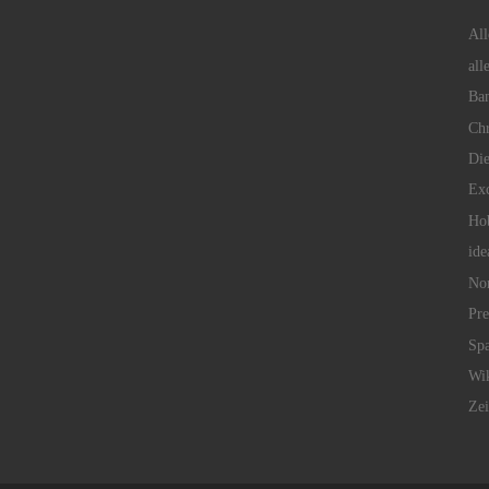
All
all
Ban
Chr
Die
Exc
Hob
ide
No
Pr
Spa
Wik
Zei