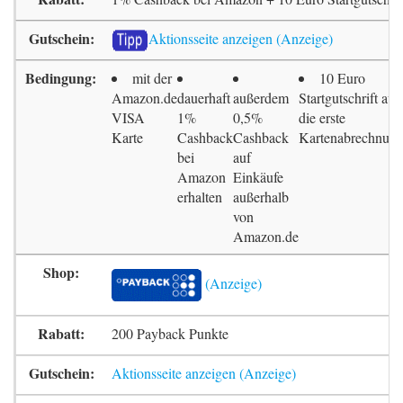
Aktionsseite anzeigen
mit der
10 Euro
Amazon.de
dauerhaft
außerdem
Startgutschrift auf
VISA
1%
0,5%
die erste
Karte
Cashback
Cashback
Kartenabrechnun
bei
auf
Amazon
Einkäufe
erhalten
außerhalb
von
Amazon.de
200 Payback Punkte
Aktionsseite anzeigen