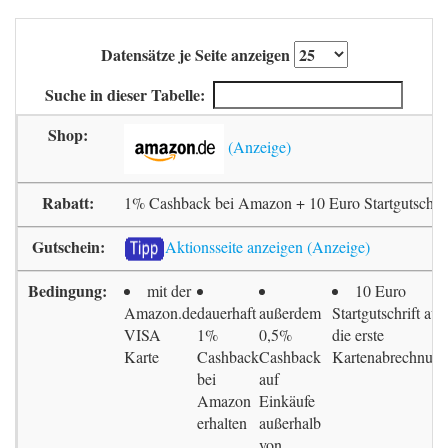
Datensätze je Seite anzeigen
Suche in dieser Tabelle:
1% Cashback bei Amazon + 10 Euro Startgutschrif
Aktionsseite anzeigen
mit der
10 Euro
Amazon.de
dauerhaft
außerdem
Startgutschrift auf
VISA
1%
0,5%
die erste
Karte
Cashback
Cashback
Kartenabrechnun
bei
auf
Amazon
Einkäufe
erhalten
außerhalb
von