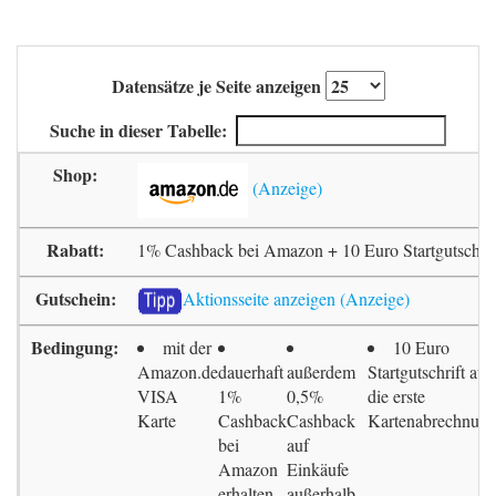
Datensätze je Seite anzeigen
Suche in dieser Tabelle:
1% Cashback bei Amazon + 10 Euro Startgutschrif
Aktionsseite anzeigen
mit der
10 Euro
Amazon.de
dauerhaft
außerdem
Startgutschrift auf
VISA
1%
0,5%
die erste
Karte
Cashback
Cashback
Kartenabrechnun
bei
auf
Amazon
Einkäufe
erhalten
außerhalb