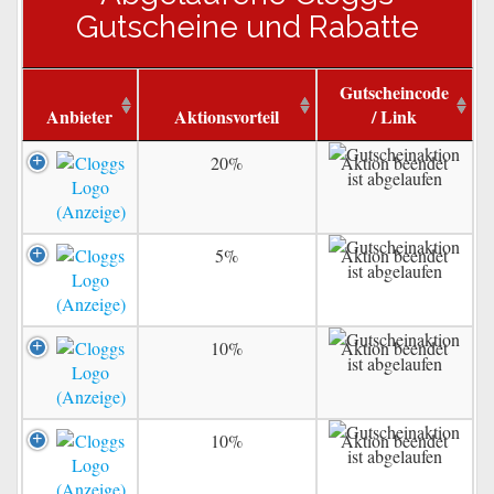
Gutscheine und Rabatte
Gutscheincode
Anbieter
Aktionsvorteil
/ Link
20%
Aktion beendet
5%
Aktion beendet
10%
Aktion beendet
10%
Aktion beendet