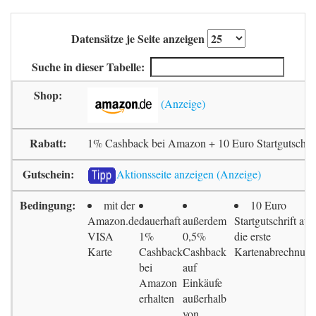
Datensätze je Seite anzeigen
Suche in dieser Tabelle:
1% Cashback bei Amazon + 10 Euro Startgutschrif
Aktionsseite anzeigen
mit der
10 Euro
Amazon.de
dauerhaft
außerdem
Startgutschrift auf
VISA
1%
0,5%
die erste
Karte
Cashback
Cashback
Kartenabrechnun
bei
auf
Amazon
Einkäufe
erhalten
außerhalb
von