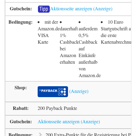
Aktionsseite anzeigen
mit der
10 Euro
Amazon.de
dauerhaft
außerdem
Startgutschrift auf
VISA
1%
0,5%
die erste
Karte
Cashback
Cashback
Kartenabrechnun
bei
auf
Amazon
Einkäufe
erhalten
außerhalb
von
Amazon.de
200 Payback Punkte
Aktionsseite anzeigen
200 Extra-Punkte für die Registrierung bei Pa