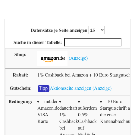
Datensätze je Seite anzeigen
Suche in dieser Tabelle:
1% Cashback bei Amazon + 10 Euro Startgutschrif
Aktionsseite anzeigen
mit der
10 Euro
Amazon.de
dauerhaft
außerdem
Startgutschrift auf
VISA
1%
0,5%
die erste
Karte
Cashback
Cashback
Kartenabrechnun
bei
auf
Amazon
Einkäufe