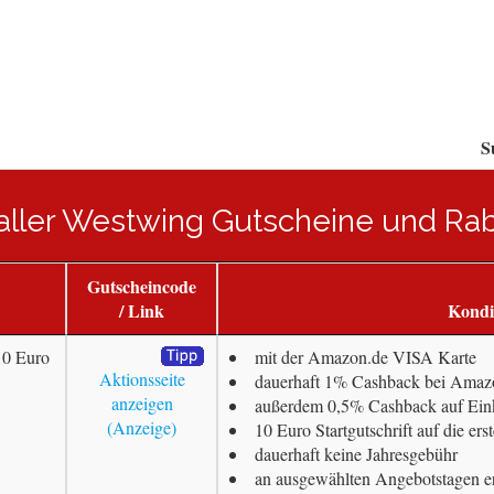
S
 aller Westwing Gutscheine und Ra
Gutscheincode
/ Link
Kondi
10 Euro
mit der Amazon.de VISA Karte
Aktionsseite
dauerhaft 1% Cashback bei Amazo
anzeigen
außerdem 0,5% Cashback auf Ein
10 Euro Startgutschrift auf die er
dauerhaft keine Jahresgebühr
an ausgewählten Angebotstagen e