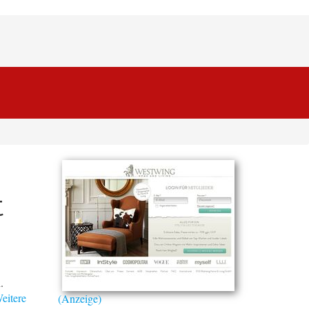
t
.
eitere