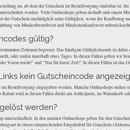
stellung an, ab dem der Gutschein im Bestellvorgang einlösbar ist. Im 
nterschritten werden. Viele Onlineshops geben deshalb statt einem Min
ert der Gutschein nachträglich seine Gültigkeit, wenn der Kaufbetrag n
ittlung von Mindestbestellwert und Mindesteinkaufswert unberücksicht
ncodes gültig?
 bestimmten Zeitraum begrenzt. Das häufigste Gültigkeitsende ist dabe
llt, oder enden innerhalb eines Tages. In diesen Fällen geben wir beim
r Vorrat reicht!" und "Nur für kurze Zeit!" In diesen Fällen ist das Gü
inks kein Gutscheincode angezeig
 im Bestellvorgang eingegeben werden. Manche Onlineshops stellen sta
 Rabatt wird in diesen Fällen direkt am Artikelpreis, im Warenkorb o
ngelöst werden?
op unterschiedlich. In den meisten Onlineshops geben Sie den Gutsch
hlungsart in einem entsprechenden Eingabefeld für Gutschein-/Aktionsc