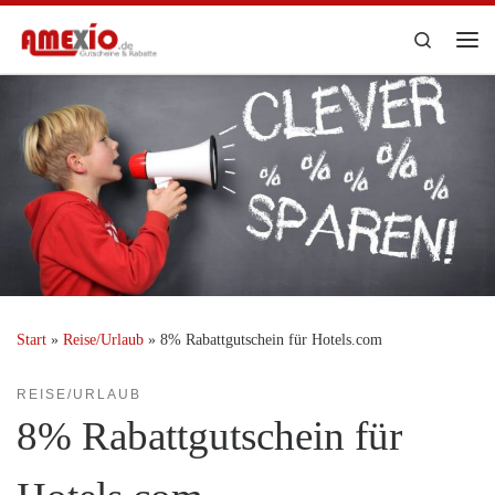
Zum Inhalt springen
Search
Me
Start
»
Reise/Urlaub
»
8% Rabattgutschein für Hotels.com
REISE/URLAUB
8% Rabattgutschein für