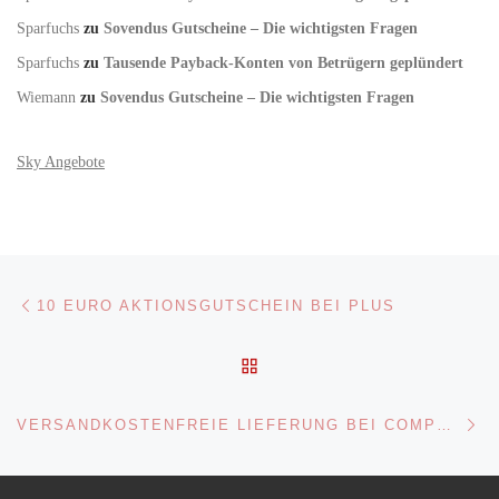
Sparfuchs
zu
Sovendus Gutscheine – Die wichtigsten Fragen
Sparfuchs
zu
Tausende Payback-Konten von Betrügern geplündert
Wiemann
zu
Sovendus Gutscheine – Die wichtigsten Fragen
Sky Angebote
Beitragsnavigation
Vorheriger Beitrag
10 EURO AKTIONSGUTSCHEIN BEI PLUS
ZURÜCK ZUR BEITRAGSL
Nä
VERSANDKOSTENFREIE LIEFERUNG BEI COMPUTERUNIVERSE