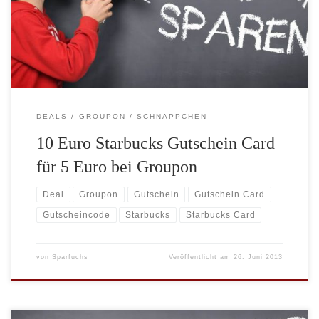
Gutschein gekauft werden. Starbucks bereitet jede einzelne
Kaffeespezialität ganz genau so zu, wie seine Gäste es mögen.
Gäste genießen […]
DEALS
GROUPON
SCHNÄPPCHEN
10 Euro Starbucks Gutschein Card
für 5 Euro bei Groupon
Deal
Groupon
Gutschein
Gutschein Card
Gutscheincode
Starbucks
Starbucks Card
von
Sparfuchs
Veröffentlicht am
26. Juni 2013