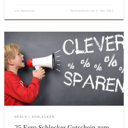
von
Sparfuchs
Veröffentlicht am
9. Mai 2012
Der Top-Deal bei Groupon ist aktuell ein 25 Euro Schlecker
Einkaufsgutschein zum Preis von 15 Euro. Pro Personen können
zwei Gutscheine gekauft werden. Pro Bestellung darf allerdings
nur einer eingelöst werden. Sie sparen durch diesen Groupon Deal
also auf Ihre nächsten beiden Einkäufe jeweils 10 Euro, wenn Sie
gleich zwei […]
DEALS
SCHLECKER
25 Euro Schlecker Gutschein zum