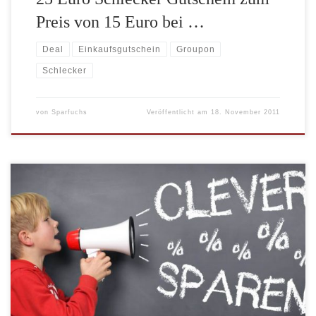
Preis von 15 Euro bei …
Deal
Einkaufsgutschein
Groupon
Schlecker
von
Sparfuchs
Veröffentlicht am
18. November 2011
Foto-Flatrate von posterXXL für 4,99 Euro bei Groupon. Sie
können 4 Monate lang beliebig oft 50 Fotoabzüge bestellen und
zahlen 0 Euro, statt regulär 5,99 Euro. Die Foto-Flatrate ist für
Bilder im Format 10×15 cm gültig. Der Groupon Deal ist nur
noch heute, am 27.07.2011 gültig. * Um die Inhalte […]