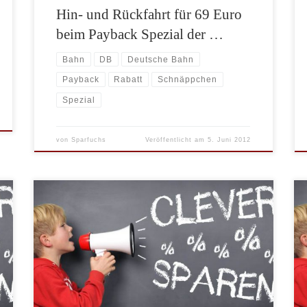
Hin- und Rückfahrt für 69 Euro
beim Payback Spezial der …
Bahn
DB
Deutsche Bahn
Payback
Rabatt
Schnäppchen
Spezial
von
Sparfuchs
Veröffentlicht am
5. Juni 2012
Die neuen Reisedeals nach dem Groupon oder
DailyDeals Prinzip gibt es jetzt bei ab-in-den-urlaub-
deals.de. Damit steigt nun auch der durch die Werbung
mit Michael Ballack bekannte Reisevermittler ab-in-
den-urlaub in den Gutschein-Deals-Markt ein. Das
Prinzip ist einfach. Täglich werden Ihnen verschiedene
Deals mit erheblichen Rabatt gegenüber dem regulären
Preis angeboten. Jeden […]