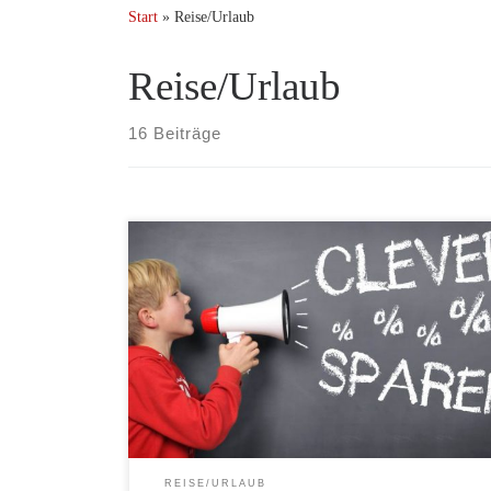
Start
»
Reise/Urlaub
Reise/Urlaub
16 Beiträge
Günstige Flugtickets für alle Airlines sind auf dem
Portal von Cheaptickets zu finden. Cheaptickets ist ein
unabhängiger Anbieter von Flugtarifen aller
Fluggesellschaften für Flüge in aller Welt. Neben den
regulären Linienflügen werden auch Lowcostcarrier
(Billigflieger) und Charterfluggesellschaften
angeboten. Auf die ohnehin günstigen Preise können
Sie aktuell bis zum 22.07.2012 bei […]
REISE/URLAUB