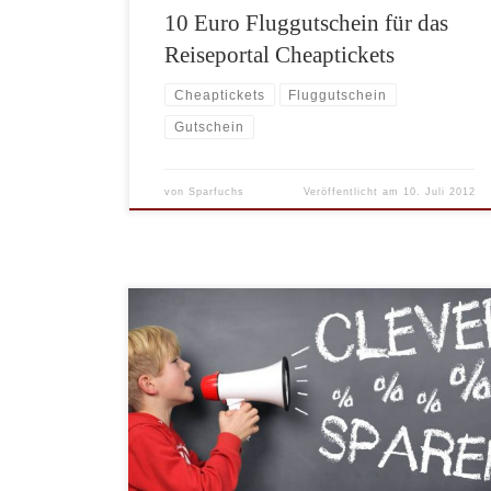
10 Euro Fluggutschein für das
Reiseportal Cheaptickets
Cheaptickets
Fluggutschein
Gutschein
von
Sparfuchs
Veröffentlicht am
10. Juli 2012
In Zusammenarbeit mit Wimdu.de verschenken wir
individuelle 20 Euro Gutscheincodes für das gesamte
Angebot auf Wimdu.de. Die Gutscheine sind zeitlich
unbegrenzt auf alle angebotenen Unterkünfte ab 40
Euro Buchungswert einlösbar. Wenn Sie einen
Gutscheincode erhalten wollen, schicken Sie uns bitte
eine Email mit dem Kennwort: „Wimdu Gutschein“ an
„info(at)amexio.de“ oder […]