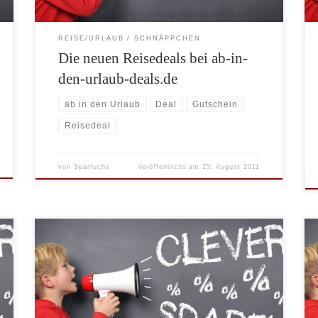
REISE/URLAUB
SCHNÄPPCHEN
Die neuen Reisedeals bei ab-in-
den-urlaub-deals.de
ab in den Urlaub
Deal
Gutschein
Reisedeal
von
Sparfuchs
Veröffentlicht am
25. August 2011
Wollen Sie kurzfristig noch Lastminute in den
Sommerurlaub? Wir können Ihnen heute dafür einen
exklusiven 8% Rabattgutschein für Hotels.com
anbieten. Der Gutschein ist bei einer Buchung bis zum
31.07.2010 mit einem Reisezeitraum bis spätestens
31.08.2010 einlösbar. Gutscheincode anzeigen * Um