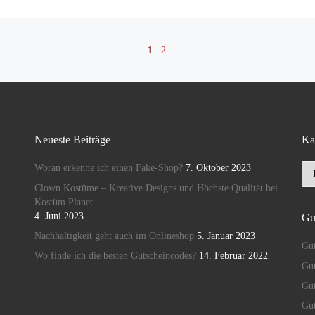
1
2
Neueste Beiträge
Ka
Ka
Woran erkenne ich einen Fake-Shop?
7. Oktober 2023
Clown Kostüme – Kreative Designs und Höchste Qualität bei
Kostüm Planet
4. Juni 2023
Gu
Nachhaltigkeit geht auch im Onlineshop
5. Januar 2023
Gut
Wo finde ich die besten Gutscheincodes?
14. Februar 2022
Gut
Gu
Gut