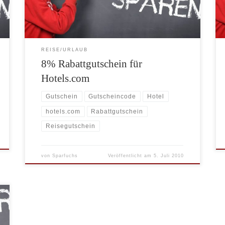
die Inhalte dauerhaft kostenlos zur Verfügung stellen
zu können, finanzieren […]
REISE/URLAUB
8% Rabattgutschein für
Hotels.com
Gutschein
Gutscheincode
Hotel
hotels.com
Rabattgutschein
Reisegutschein
von
Sparfuchs
Veröffentlicht am
5. Juli 2010