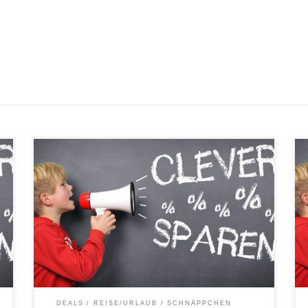
Auf Bahntickets-Buchungen bis zum 14.06.2012 gibt
es bei Payback ein Deutsche Bahn Spezial mit Hin-
und Rückfahrt deutschlandweit für 69 Euro. Die
Tickets sind für den Reisezeitraum 11.06. bis
31.07.2012 verfügbar. Die Tickets müssen allerdings
mindestens 3 Tage vor der Abreise gebucht werden.
Vorraussetzung für die Nutzung des Rabatt-Angebots
ist […]
DEALS
REISE/URLAUB
SCHNÄPPCHEN