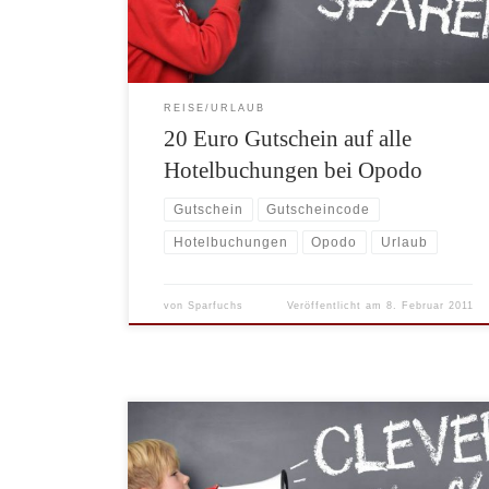
erfolgen. Den Gutschein erhalten Sie direkt auf dieser
Opodo Aktionsseite. Diese […]
REISE/URLAUB
20 Euro Gutschein auf alle
Hotelbuchungen bei Opodo
Gutschein
Gutscheincode
Hotelbuchungen
Opodo
Urlaub
von
Sparfuchs
Veröffentlicht am
8. Februar 2011
Expedia veranstaltet wieder eine Gutscheinaktion. Wer
in der Zeit vom 01.07. bis 09.08.2009 bei Expedia
eine Pauschalreise bucht, erhält einen Gutschein im