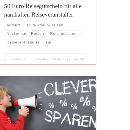
50 Euro Reisegutschein für alle
namhaften Reiseveranstalter
Alltours
Flug-Urlaub-Reisen
Neckermann Reisen
Reisegutschein
Reiseveranstalter
Tui
von
Sparfuchs
Veröffentlicht am
5. Februar 2012
Wenn Sie auf der Suche nach einem Schnäppchen-
Urlaub sind, schauen Sie mal bei TUI vorbei. Bei
Buchung bis zum 31.03.2011 gibt es in ausgewählten
Hotels in Griechenland bis zu 100 Euro pro Person je
Aufenthalt. Der Rabatt ist für die gesamte
Sommersaison gültig. Das Angebot gilt ab sofort,
solange der […]