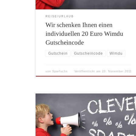
REISE/URLAUB
Wir schenken Ihnen einen
individuellen 20 Euro Wimdu
Gutscheincode
Gutschein
Gutscheincode
Wimdu
von
Sparfuchs
Veröffentlicht am
20. November 2011
Vom 07.02. bis 14.02.2011 schenkt Ihnen Opodo
Ihnen einen 20 Euro Gutscheincode auf
Hotelbuchungen. Der Gutscheincode kann für alle
Hotelbuchungen ab 60 Euro und einem Reisezeitraum
bis spätestens 31.12.2011 eingelöst werden. die
Buchung muss allerdings noch bis zum 14.02.2011