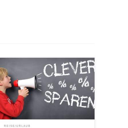
Für das Reisevergleichsportal Flug-Urlaub-Reisen.com
können Sie jetzt einen 50 Euro Gutschein anfordern.
Der Gutschein ist für alle namhaften Reiseveranstalter
(z.B. TUI, Neckermann Reisen, Alltours etc.) gültig
und kann ohne Mindestbuchungswert oder eine
Mindestaufenthaltsdauer eingelöst werden. Einlösbar
auf Reisen für 2 Personen aus dem Bereich
Pauschalreisen, Last Minute und Kreuzfahrten. Den
[…]
REISE/URLAUB