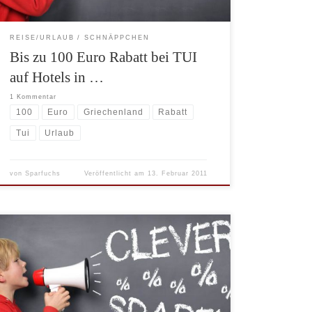
REISE/URLAUB
SCHNÄPPCHEN
Bis zu 100 Euro Rabatt bei TUI
auf Hotels in …
1 Kommentar
100
Euro
Griechenland
Rabatt
Tui
Urlaub
von
Sparfuchs
Veröffentlicht am
13. Februar 2011
Nur noch gut einen Tag können Sie bei Citydeal einen
100 Euro Gutschein für weg.de für nur 8 Euro kaufen.
Bei Citydeal gibt es täglich wechselnde regionale
Gutscheinaktionen für Ihre Stadt und ab und zu auch
solche überregionalen Highlights wie der 100 Euro