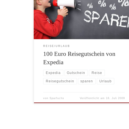
Wert von 100 Euro für eine Hotel- oder Flug&Hotel-
Buchung. Die weiteren Bedingungen finden Sie auf
der Expedia-Aktionsseite. TIPP: Wir haben einen
REISESPECIAL-Newsletter für Sie
zusammengestellt. Darin gibt es […]
REISE/URLAUB
100 Euro Reisegutschein von
Expedia
Expedia
Gutschein
Reise
Reisegutschein
sparen
Urlaub
von
Sparfuchs
Veröffentlicht am
16. Juli 2009