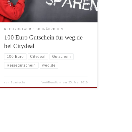
Gutschein für weg.de * Um die Inhalte […]
REISE/URLAUB
SCHNÄPPCHEN
100 Euro Gutschein für weg.de
bei Citydeal
100 Euro
Citydeal
Gutschein
Reisegutschein
weg.de
von
Sparfuchs
Veröffentlicht am
25. Mai 2010