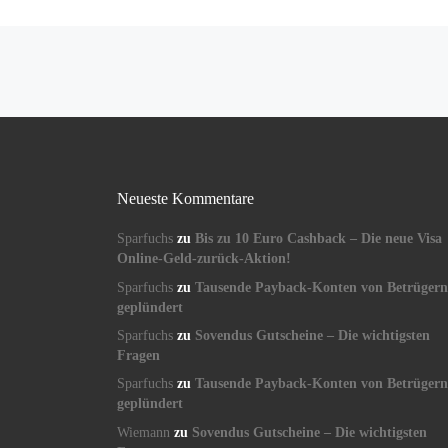
Beitragsnavigation
Neueste Kommentare
Sparfuchs
zu
Bis zu 10 Euro Cashback – Die neue Visa
Online-Geld-zurück-Aktion!
Sparfuchs
zu
Tausende Payback-Konten von Betrügern
geplündert
Sparfuchs
zu
Sovendus Gutscheine – Die wichtigsten
Fragen
Sparfuchs
zu
Tausende Payback-Konten von Betrügern
geplündert
Wiemann
zu
Sovendus Gutscheine – Die wichtigsten