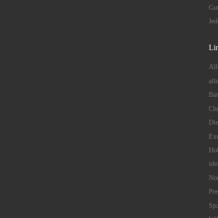
Gu
Je
Lin
All
all
Ban
Chr
Die
Exc
Hob
ide
No
Pr
Spa