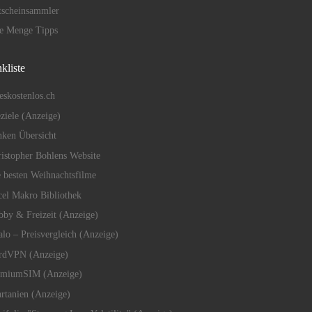
tscheinsammler
de Menge Tipps
kliste
eskostenlos.ch
eziele (Anzeige)
ken Übersicht
istopher Bohlens Website
 besten Weihnachtsfilme
el Makro Bibliothek
by & Freizeit (Anzeige)
alo – Preisvergleich (Anzeige)
rdVPN (Anzeige)
emiumSIM (Anzeige)
rtanien (Anzeige)