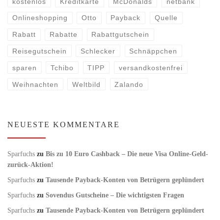
kostenlos
Kreditkarte
McDonalds
netbank
Onlineshopping
Otto
Payback
Quelle
Rabatt
Rabatte
Rabattgutschein
Reisegutschein
Schlecker
Schnäppchen
sparen
Tchibo
TIPP
versandkostenfrei
Weihnachten
Weltbild
Zalando
NEUESTE KOMMENTARE
Sparfuchs
zu
Bis zu 10 Euro Cashback – Die neue Visa Online-Geld-
zurück-Aktion!
Sparfuchs
zu
Tausende Payback-Konten von Betrügern geplündert
Sparfuchs
zu
Sovendus Gutscheine – Die wichtigsten Fragen
Sparfuchs
zu
Tausende Payback-Konten von Betrügern geplündert