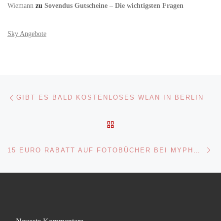
Wiemann
zu
Sovendus Gutscheine – Die wichtigsten Fragen
Sky Angebote
Beitragsnavigation
Vorheriger Beitrag
GIBT ES BALD KOSTENLOSES WLAN IN BERLIN
ZURÜCK ZUR BEITRAGSL
Nä
15 EURO RABATT AUF FOTOBÜCHER BEI MYPHOTOBOOK