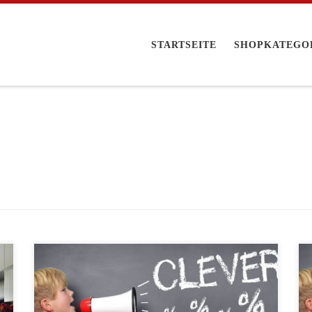
STARTSEITE
SHOPKATEGO
Der neue Thriller „Inferno“ von Dan Brown gibt es
aktuell nur bei Audible in der ungekürzten Fassung.
Neukunden erhalten den Hörbuch-Bestseller im