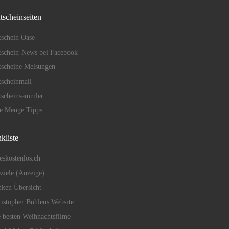
tscheinseiten
schein Oase
schein-News bei Facebook
tscheine Melsungen
scheinmail
tscheinsammler
de Menge Tipps
kliste
eskostenlos.ch
eziele (Anzeige)
ken Übersicht
istopher Bohlens Website
 besten Weihnachtsfilme