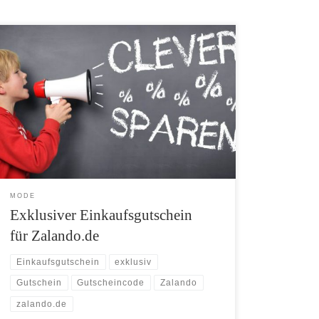
Der aus dem TV deutschlandweit bekannt gewordene
Shop Zalando.de hat uns exklusiv für Sie einen
Einkaufsgutschein über 10% zur Verfügung gestellt.
Pro Person können Sie mit dem Gutscheincode einmal
10% bis zum 31.12.2010 sparen. Voraussetzung ist ein
Mindestbestellwert von 50 Euro. Im Winter-Sale
sparen Sie aktuell zusätzlich bis zu 50%. […]
MODE
Exklusiver Einkaufsgutschein
für Zalando.de
Einkaufsgutschein
exklusiv
Gutschein
Gutscheincode
Zalando
zalando.de