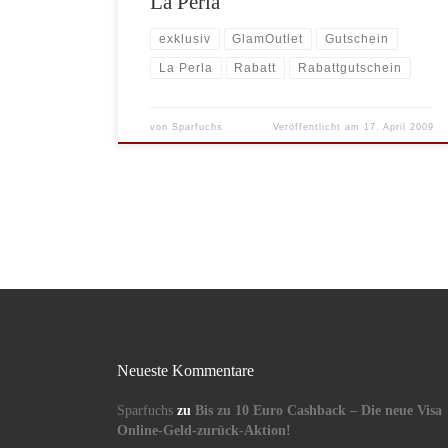
La Perla
exklusiv
GlamOutlet
Gutschein
La Perla
Rabatt
Rabattgutschein
von
Sparfuchs
Veröffentlicht am
17. April 2009
Neueste Kommentare
Sparfuchs
zu
Bis zu 10 Euro Cashback – Die neue Visa
Online-Geld-zurück-Aktion!