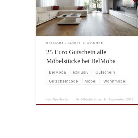
gefertigt und auf Sie abgestimmt. * Um die Inhalte
dauerhaft kostenlos zur Verfügung stellen zu können,
finanzieren wir uns ausschließlich über
Werbeeinnahmen. Bei Links, die […]
BELMOBA
MÖBEL & WOHNEN
25 Euro Gutschein alle
Möbelstücke bei BelMoba
BelMoba
exklusiv
Gutschein
Gutscheincode
Möbel
Wohnmöbel
von
Sparfuchs
Veröffentlicht am
8. September 2013