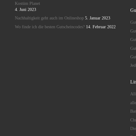
Kostüm Planet
4. Juni 2023
Gu
Nachhaltigkeit geht auch im Onlineshop
5. Januar 2023
Gut
Wo finde ich die besten Gutscheincodes?
14. Februar 2022
Gut
Gu
Gut
Gu
Je
Lin
All
all
Ban
Chr
Die