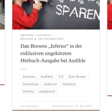
Flexiabo Spezial für nur 4,95 Euro. Im regulären
Audible-Abo kostet das Hörbuch 9,95 Euro. Zum
Vergleich die gekürzte Hörbuch-Version auf CD kostet
bei Amazon aktuell 17,99 Euro! Im […]
AMAZON
AUDIBLE
BÜCHER & ZEITSCHRIFTEN
Dan Browns „Inferno“ in der
exklusiven ungekürzten
Hörbuch-Ausgabe bei Audible
…
Amazon
Audible
CD
Dan Brown
Download
exklusiv
Hörbuch
Inferno
ungekürzt
von
Sparfuchs
Veröffentlicht am
19. Mai 2013