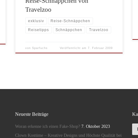
Reise-Schnäppchen von
Travelzoo
exklusiv
Reise-Schnäppchen
Reisetipps
Schnäppchen
Travelzoo
von
Sparfuchs
Veröffentlicht am
7. Februar 2009
Neueste Beiträge
Ka
Ka
Woran erkenne ich einen Fake-Shop?
7. Oktober 2023
Clown Kostüme – Kreative Designs und Höchste Qualität bei