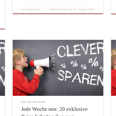
von
Sparfuchs
Veröffentlicht am
21. August 2012
Die besten Reiseangebote im Internet gibt es im
wöchentlichen Newsletter von Travelzoo. Die
Angebote werden Woche für Woche handverlesen und
auf Verfügbarkeit überprüft. Die Experten von
Tavelzoo durchforsten dafür jede Woche über 900
Reise-Unternehmen nach den besten Angeboten. Nur
die besten 20 Schnäppchen schaffen es bei dieser
Auslese in den […]
REISE/URLAUB
Jede Woche neu: 20 exklusive