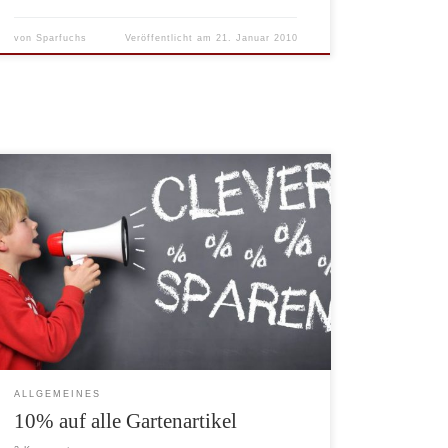
von
Sparfuchs
Veröffentlicht am
21. Januar 2010
Bei Brigitte Hachenburg gibt es exklusive Wohnideen,
Geschenke und Mode-Tipps. Auf alle Gartenartikel
gibt es jetzt 10% Rabatt ab einem Bestellwert von
mindestens 50 Euro. Der Rabatt ist nur für
Onlinebestellungen gültig. Ein Gutschein braucht nicht
angegeben werden. Der Betrag wird automatisch im
Onlineshop abgezogen. * Um die Inhalte dauerhaft
[…]
ALLGEMEINES
10% auf alle Gartenartikel