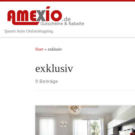
Zum Inhalt springen
Sparen beim Onlineshopping.
Start
»
exklusiv
exklusiv
9 Beiträge
BelMoba bietet exklusive Wohnmöbel angefangen von
der schnittigen Ledercouch, über extravagante Hocker
bis hin zur passendender Wohnwand. Ihr ganz
persönlicher Wohntraum wird nach Ihren Wünschen