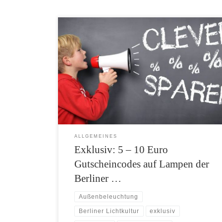
Berliner Lichtkultur, der Spezialist für Lampen-
Reproduktionen antiker und historischer Lampen,
bietet erstmals zwei exklusive Gutscheine für Besucher
von amexio.de an. Bei Berliner Lichtkultur erhalten
Sie Wandlampen, Lüster, Stehlampen, Tischlampen,
Außenbeleuchtung und verschiedenes mehr. Die
Lampen werden aus massivem Messing und viele auch
aus mundgeblasenem Überfangglas gefertigt.
ALLGEMEINES
Exklusiv: 5 – 10 Euro
Gutscheincodes auf Lampen der
Berliner …
Außenbeleuchtung
Berliner Lichtkultur
exklusiv