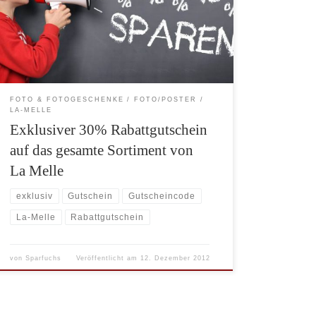
wesentlich interessanteren 30% Gutscheincode,
ebenfalls exklusiv für amexio.de Besucher, zur
Verfügung stellen.
FOTO & FOTOGESCHENKE
FOTO/POSTER
LA-MELLE
Exklusiver 30% Rabattgutschein
auf das gesamte Sortiment von
La Melle
exklusiv
Gutschein
Gutscheincode
La-Melle
Rabattgutschein
von
Sparfuchs
Veröffentlicht am
12. Dezember 2012