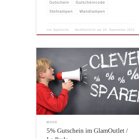
Gutschein
Gutscheincode
Stehlampen
Wandlampen
von
Sparfuchs
Veröffentlicht am
24. September 2012
Über den Gutschein-Link bekommen Sie einen
exklusiven 5% Rabatt auf das gesamte Sortiment im
GlamOutlet/ La Perla Outlet Store. Der Gutschein
wird automatisch aktiviert und im Warenkorb direkt
angezeigt. Den Rabatt gibt es nur noch bis zum
30.04.2009. Der Rabatt ist auch auf die bereits beim
„Frühlingserwachen“ bis zu 50% […]
MODE
5% Gutschein im GlamOutlet /