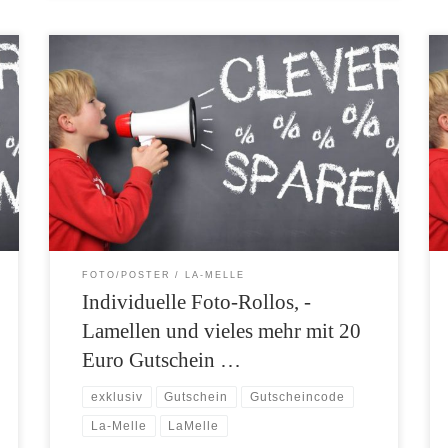
La-Melle …fashion blinds ist ein junges, kreatives
Unternehmen, das sich auf Foto-Rollos, Foto-
Lamellenvorhänge, bedruckte Vorhänge und Schiebe-
bzw. Flächenvorhänge mit digital aufgedruckten
Wunschmotiven für private und gewerbliche
Innenräume spezialisiert hat. Das Sortiment wurde seit
unserer letzten exklusiven Gutscheinaktion nochmals
erweitert. Drucken Sie Ihr individuelles Foto-Motiv
oder Grafik auf Foto-Rollos, -Lamellenvorhänge, […]
FOTO/POSTER
LA-MELLE
Individuelle Foto-Rollos, -
Lamellen und vieles mehr mit 20
Euro Gutschein …
exklusiv
Gutschein
Gutscheincode
La-Melle
LaMelle