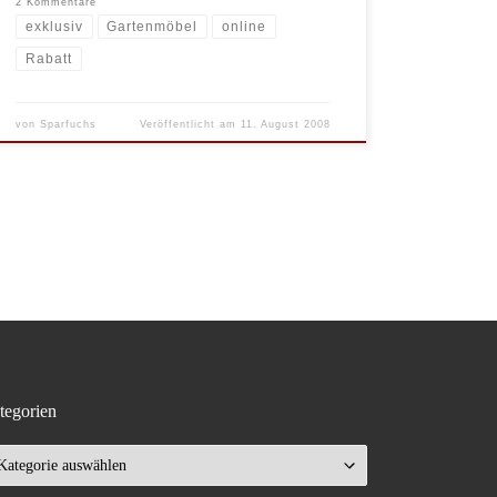
2 Kommentare
exklusiv
Gartenmöbel
online
Rabatt
von
Sparfuchs
Veröffentlicht am
11. August 2008
tegorien
tegorien