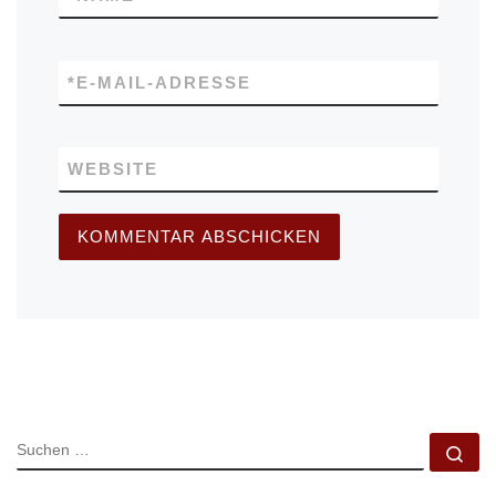
*
E-MAIL-ADRESSE
WEBSITE
SUCHE
Su