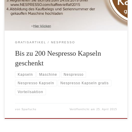
Milchaufschäum-Funktion. Bei welchem Onlineshop Sie die
Nespresso […]
GRATISARTIKEL
NESPRESSO
Bis zu 200 Nespresso Kapseln
geschenkt
Kapseln
Maschine
Nespresso
Nespresso Kapseln
Nespresso Kapseln gratis
Vorteilsaktion
von
Sparfuchs
Veröffentlicht am
25. April 2015