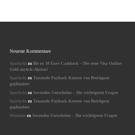
Neueste Kommentare
Sparfuchs
zu
Bis zu 10 Euro Cashback – Die neue Visa Online-
Geld-zurück-Aktion!
Sparfuchs
zu
Tausende Payback-Konten von Betrügern
geplündert
Sparfuchs
zu
Sovendus Gutscheine – Die wichtigsten Fragen
Sparfuchs
zu
Tausende Payback-Konten von Betrügern
geplündert
Wiemann
zu
Sovendus Gutscheine – Die wichtigsten Fragen