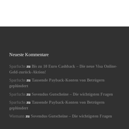
Neueste Kommentare
Sparfuchs
zu
Bis zu 10 Euro Cashback – Die neue Visa Online-
Geld-zurück-Aktion!
Sparfuchs
zu
Tausende Payback-Konten von Betrügern
geplündert
Sparfuchs
zu
Sovendus Gutscheine – Die wichtigsten Fragen
Sparfuchs
zu
Tausende Payback-Konten von Betrügern
geplündert
Wiemann
zu
Sovendus Gutscheine – Die wichtigsten Fragen