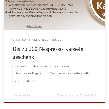
Kapseln beim Kauf einer Nespresso Maschine ohne
Milchaufschäum-Funktion. Bei welchem Onlineshop Sie die
Nespresso […]
GRATISARTIKEL
NESPRESSO
Bis zu 200 Nespresso Kapseln
geschenkt
Kapseln
Maschine
Nespresso
Nespresso Kapseln
Nespresso Kapseln gratis
Vorteilsaktion
von
Sparfuchs
Veröffentlicht am
25. April 2015