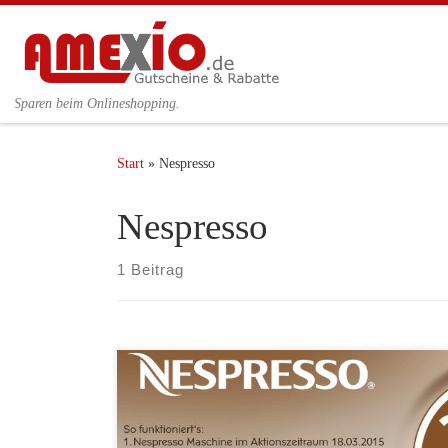
Zum Inhalt springen
Sparen beim Onlineshopping.
Start
»
Nespresso
Nespresso
1 Beitrag
Bei der neuen Nespresso Aktion erhalten Sie beim
Kauf einer Nespresso Maschine bis zu 200 Kapseln
geschenkt. Zwei Kaffeepakete à 100 Kapseln gibt es
für den Kauf einer Nespresso Maschine mit