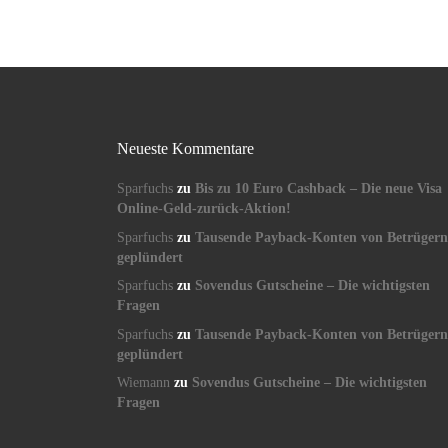
Neueste Kommentare
Sparfuchs
zu
Bis zu 10 Euro Cashback – Die neue Visa
Online-Geld-zurück-Aktion!
Sparfuchs
zu
Tausende Payback-Konten von Betrügern
geplündert
Sparfuchs
zu
Sovendus Gutscheine – Die wichtigsten
Fragen
Sparfuchs
zu
Tausende Payback-Konten von Betrügern
geplündert
Wiemann
zu
Sovendus Gutscheine – Die wichtigsten
Fragen