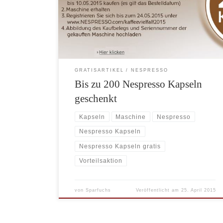
Milchaufschäum-Funktion, ein Kaffeepaket à 100
Kapseln beim Kauf einer Nespresso Maschine ohne
Milchaufschäum-Funktion. Bei welchem Onlineshop
Sie die Nespresso […]
GRATISARTIKEL
NESPRESSO
Bis zu 200 Nespresso Kapseln
geschenkt
Kapseln
Maschine
Nespresso
Nespresso Kapseln
Nespresso Kapseln gratis
Vorteilsaktion
von
Sparfuchs
Veröffentlicht am
25. April 2015