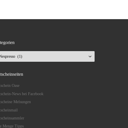
tegorien
tegorien
tscheinseiten
schein Oase
schein-News bei Facebook
tscheine Melsungen
scheinmail
tscheinsammler
de Menge Tipps