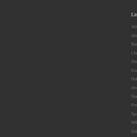
Lin
All
all
Ban
Chr
Die
Exc
Hob
ide
No
Pr
Spa
Wik
Zei