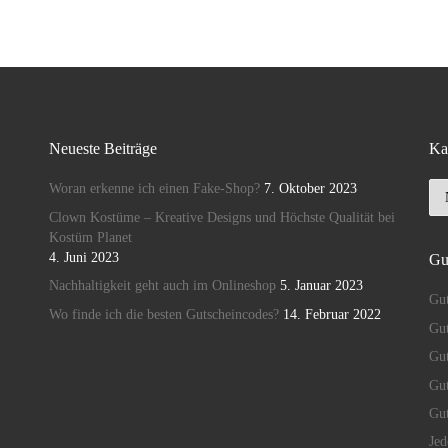
Neueste Beiträge
Ka
Ka
Woran erkenne ich einen Fake-Shop?
7. Oktober 2023
Clown Kostüme – Kreative Designs und Höchste Qualität bei
Kostüm Planet
4. Juni 2023
Gu
Nachhaltigkeit geht auch im Onlineshop
5. Januar 2023
Gut
Wo finde ich die besten Gutscheincodes?
14. Februar 2022
Gut
Gu
Gut
Gu
Je