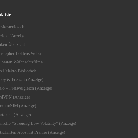
kliste
eskostenlos.ch
eziele (Anzeige)
ken Übersicht
istopher Bohlens Website
 besten Weihnachtsfilme
el Makro Bibliothek
by & Freizeit (Anzeige)
alo – Preisvergleich (Anzeige)
rdVPN (Anzeige)
emiumSIM (Anzeige)
rtanien (Anzeige)
ifolio "Streuung Low Volatility" (Anzeige)
tschriften Abos mit Prämie (Anzeige)