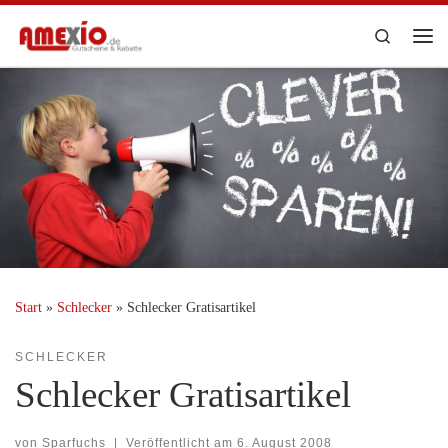
Zum Inhalt springen
Search
Me
Start
»
Schlecker
»
Schlecker Gratisartikel
SCHLECKER
Schlecker Gratisartikel
von
Sparfuchs
|
Veröffentlicht am
6. August 2008