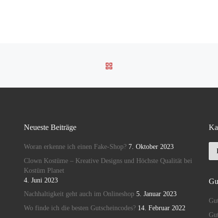
ZURÜCK ZUR BEITRAGSL
Neueste Beiträge
Ka
Ka
Woran erkenne ich einen Fake-Shop?
7. Oktober 2023
Clown Kostüme – Kreative Designs und Höchste Qualität bei
Kostüm Planet
4. Juni 2023
Gu
Nachhaltigkeit geht auch im Onlineshop
5. Januar 2023
Gut
Wo finde ich die besten Gutscheincodes?
14. Februar 2022
Gut