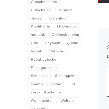
Gutscheincode
Gutscheine
Hörbuch
itunes
kostenlos
Kreditkarte
McDonalds
netbank
Onlineshopping
Otto
Payback
Quelle
Rabatt
Rabatte
D
Rabattgutschein
Reisegutschein
Schlecker
Schnäppchen
sparen
Tchibo
TIPP
versandkostenfrei
Weihnachten
Weltbild
Zalando