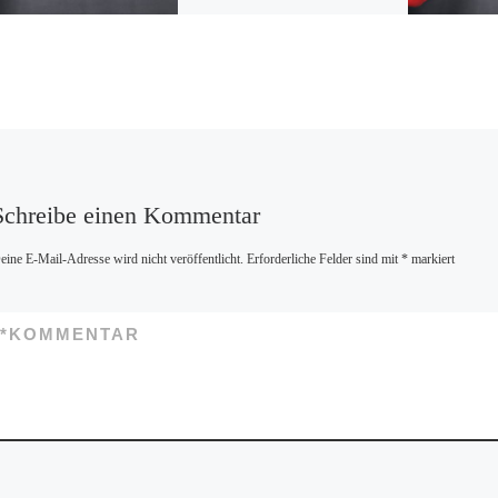
können Sie aktuell, nur solange
der Vorrat reicht, Mitbestellen.
Um an der Aktion teilnehmen
zu können, ist die Bestellung
[…]
Schreibe einen Kommentar
eine E-Mail-Adresse wird nicht veröffentlicht.
Erforderliche Felder sind mit
*
markiert
*
KOMMENTAR