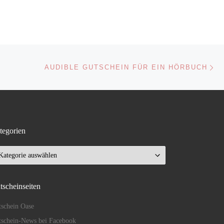
Nä
ISTE
AUDIBLE GUTSCHEIN FÜR EIN HÖRBUCH
tegorien
tegorien
tscheinseiten
schein Oase
schein-News bei Facebook