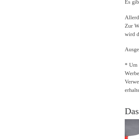
Es gi
Allerd
Zur W
wird d
Ausge
* Um d
Werbee
Verwen
erhalt
Das