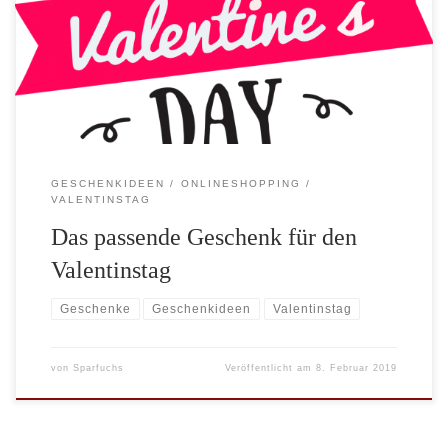
hängt sehr von den Menschen ab, die beschenkt werden sollen.
Valentinsgeschenke Der 14. Februar ist gesetzt. An diesem Tag
werden kleinere oder größere Aufmerksamkeiten an die Partner
verschenkt. Doch obgleich das Datum […]
GESCHENKIDEEN
ONLINESHOPPING
VALENTINSTAG
Das passende Geschenk für den
Valentinstag
Geschenke
Geschenkideen
Valentinstag
von
Sparfuchs
Veröffentlicht am
8. Februar 2019