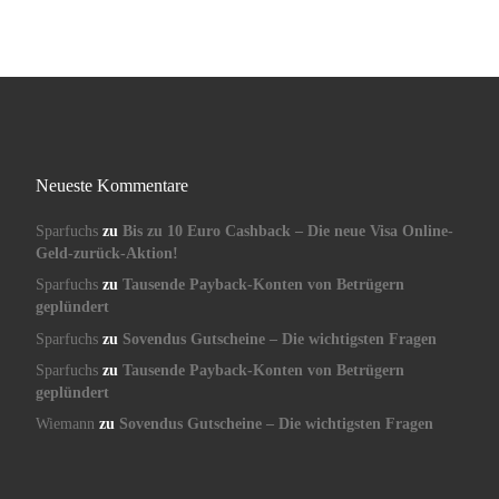
Neueste Kommentare
Sparfuchs
zu
Bis zu 10 Euro Cashback – Die neue Visa Online-
Geld-zurück-Aktion!
Sparfuchs
zu
Tausende Payback-Konten von Betrügern
geplündert
Sparfuchs
zu
Sovendus Gutscheine – Die wichtigsten Fragen
Sparfuchs
zu
Tausende Payback-Konten von Betrügern
geplündert
Wiemann
zu
Sovendus Gutscheine – Die wichtigsten Fragen