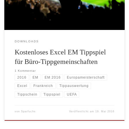
kostenlose Excel EM Tippspiel von makro-excel.de. Das Tippspiel
bietet beliebig großen Tippgemeinschaften (es […]
DOWNLOADS
Kostenloses Excel EM Tippspiel
für Büro-Tippgemeinschaften
1 Kommentar
2016
EM
EM 2016
Europameisterschaft
Excel
Frankreich
Tippauswertung
Tippschein
Tippspiel
UEFA
von
Sparfuchs
Veröffentlicht am
19. Mai 2016