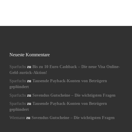
Neueste Kommentare
Sparfuchs
zu
Bis zu 10 Euro Cashback – Die neue Visa Online-
Geld-zurück-Aktion!
Sparfuchs
zu
Tausende Payback-Konten von Betrügern
geplündert
Sparfuchs
zu
Sovendus Gutscheine – Die wichtigsten Fragen
Sparfuchs
zu
Tausende Payback-Konten von Betrügern
geplündert
Wiemann
zu
Sovendus Gutscheine – Die wichtigsten Fragen