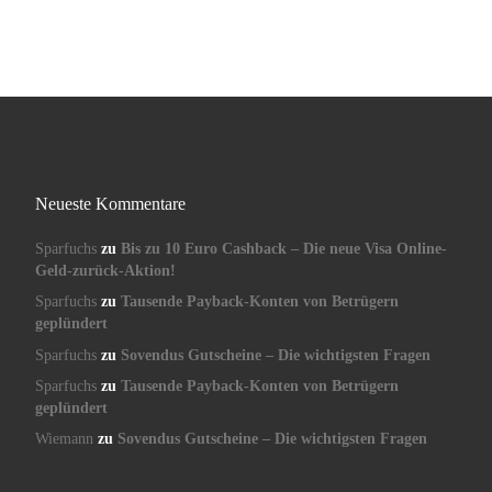
Neueste Kommentare
Sparfuchs
zu
Bis zu 10 Euro Cashback – Die neue Visa Online-
Geld-zurück-Aktion!
Sparfuchs
zu
Tausende Payback-Konten von Betrügern
geplündert
Sparfuchs
zu
Sovendus Gutscheine – Die wichtigsten Fragen
Sparfuchs
zu
Tausende Payback-Konten von Betrügern
geplündert
Wiemann
zu
Sovendus Gutscheine – Die wichtigsten Fragen