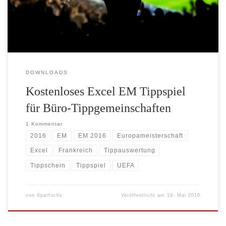
kostenlose Excel EM Tippspiel von makro-excel.de. Das Tippspiel
bietet beliebig großen Tippgemeinschaften (es […]
DOWNLOADS
Kostenloses Excel EM Tippspiel
für Büro-Tippgemeinschaften
1 Kommentar
2016
EM
EM 2016
Europameisterschaft
Excel
Frankreich
Tippauswertung
Tippschein
Tippspiel
UEFA
von
Sparfuchs
Veröffentlicht am
19. Mai 2016