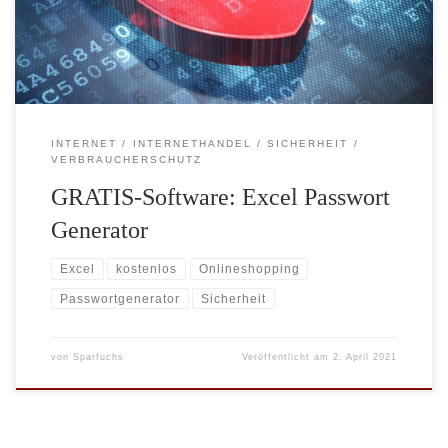
immer noch altbekannte Passwörter wie „password“, „qwertz“ oder
einfach „1234567“ unter den beliebtesten Passwörtern […]
INTERNET
INTERNETHANDEL
SICHERHEIT
VERBRAUCHERSCHUTZ
GRATIS-Software: Excel Passwort
Generator
Excel
kostenlos
Onlineshopping
Passwortgenerator
Sicherheit
von
Sparfuchs
Veröffentlicht am
2. April 2021