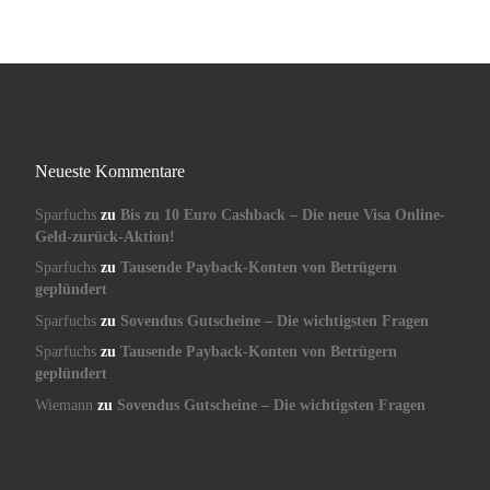
Neueste Kommentare
Sparfuchs
zu
Bis zu 10 Euro Cashback – Die neue Visa Online-
Geld-zurück-Aktion!
Sparfuchs
zu
Tausende Payback-Konten von Betrügern
geplündert
Sparfuchs
zu
Sovendus Gutscheine – Die wichtigsten Fragen
Sparfuchs
zu
Tausende Payback-Konten von Betrügern
geplündert
Wiemann
zu
Sovendus Gutscheine – Die wichtigsten Fragen