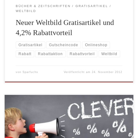
BÜCHER & ZEITSCHRIFTEN
GRATISARTIKEL
WELTBILD
Neuer Weltbild Gratisartikel und
4,2% Rabattvorteil
Gratisartikel
Gutscheincode
Onlineshop
Rabatt
Rabattaktion
Rabattvorteil
Weltbild
von
Sparfuchs
Veröffentlicht am
24. November 2012
Mit den beiden aktuellen Rabattaktionen erhalten Sie 15% Rabatt
auf die Kategorien Kalender, Hörbücher und Spielwaren bei
buch.de. Die beiden Gutscheine werden über die beiden
Aktionslinks automatisch aktiviert und der Rabatt im Warenkorb