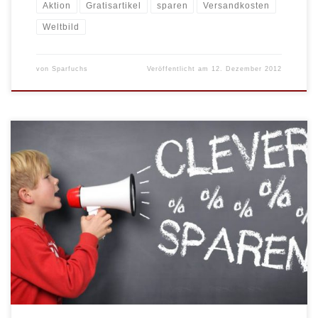
Aktion
Gratisartikel
sparen
Versandkosten
Weltbild
von
Sparfuchs
Veröffentlicht am
12. Dezember 2012
Erneut hält Weltbild für seine Kunden im Onlineshop einen
Gratisartikel bereit. Bis Ende Dezember können Sie mit einer
Bestellnummer (kein Gutscheincode!) die Einkaufstasche „Jumbo“
mit integriertem Kühlfach kostenlos Mitbestellen. Ist der Ansturm
jedoch zu groß, kann die Aktion auch vorzeitig beendet werden
sobald der Vorrat bei Weltbild erschöpft ist. * […]