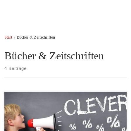
Start
»
Bücher & Zeitschriften
Bücher & Zeitschriften
4 Beiträge
Der neue Thriller „Inferno“ von Dan Brown gibt es aktuell nur bei
Audible in der ungekürzten Fassung. Neukunden erhalten den
Hörbuch-Bestseller im Flexiabo Spezial für nur 4,95 Euro. Im