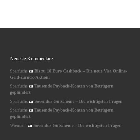
Neueste Kommentare
Sparfuchs
zu
Bis zu 10 Euro Cashback – Die neue Visa Online-
Geld-zurück-Aktion!
Sparfuchs
zu
Tausende Payback-Konten von Betrügern
geplündert
Sparfuchs
zu
Sovendus Gutscheine – Die wichtigsten Fragen
Sparfuchs
zu
Tausende Payback-Konten von Betrügern
geplündert
Wiemann
zu
Sovendus Gutscheine – Die wichtigsten Fragen