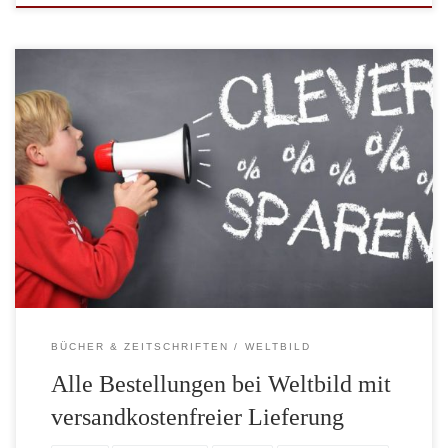
Kurz vor Weihnachten gibt es bei Weltbild nochmals eine Aktion
bei der Sie die Versandkostenpauschale auf alle Bestellungen
sparen können. Sie sparen dadurch bis zum 16.12.2012 die
Versandkosten in Höhe von 3,95 Euro. Ab 17.12. fallen die
Versandkosten dann wieder an, außer Sie bestellen mindestens ein
Buch oder Hörbuch im […]
BÜCHER & ZEITSCHRIFTEN
WELTBILD
Alle Bestellungen bei Weltbild mit
versandkostenfreier Lieferung