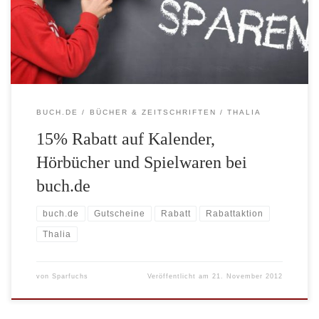
abgezogen. Von dieser Aktion können Sie noch auf alle
Bestellungen bis zum 25.11.2012 profitieren. Den Rabatt können
[…]
BUCH.DE
BÜCHER & ZEITSCHRIFTEN
THALIA
15% Rabatt auf Kalender,
Hörbücher und Spielwaren bei
buch.de
buch.de
Gutscheine
Rabatt
Rabattaktion
Thalia
von
Sparfuchs
Veröffentlicht am
21. November 2012