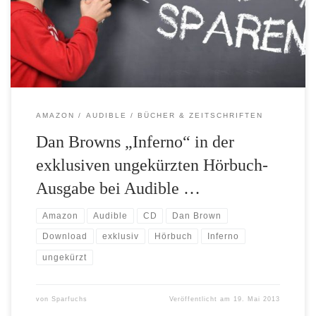
regulären Audible-Abo kostet das Hörbuch 9,95 Euro. Zum
Vergleich die gekürzte Hörbuch-Version auf CD kostet bei
Amazon aktuell 17,99 Euro! Im […]
AMAZON
AUDIBLE
BÜCHER & ZEITSCHRIFTEN
Dan Browns „Inferno“ in der
exklusiven ungekürzten Hörbuch-
Ausgabe bei Audible …
Amazon
Audible
CD
Dan Brown
Download
exklusiv
Hörbuch
Inferno
ungekürzt
von
Sparfuchs
Veröffentlicht am
19. Mai 2013