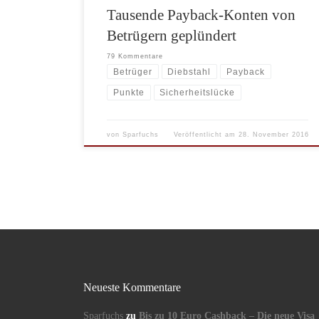
Tausende Payback-Konten von
Betrügern geplündert
79 Kommentare
Betrüger
Diebstahl
Payback
Punkte
Sicherheitslücke
von
Sparfuchs
Veröffentlicht am
28. November 2016
Neueste Kommentare
Sparfuchs
zu
Bis zu 10 Euro Cashback – Die neue Visa