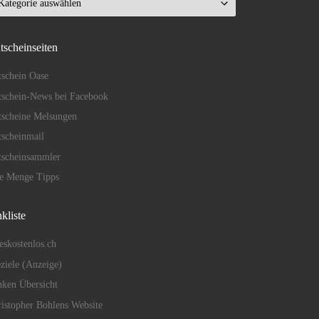
tscheinseiten
schein Oase
schein-News bei Facebook
tscheine Melsungen
scheinmail
tscheinsammler
de Menge Tipps
kliste
eskostenlos.ch
eziele (Anzeige)
ken Übersicht
istopher Bohlens Website