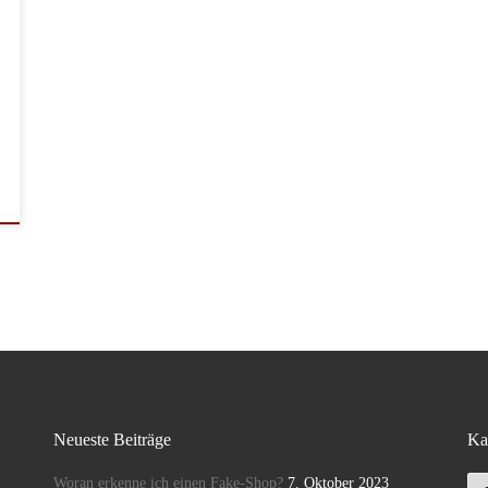
Neueste Beiträge
Ka
Ka
Woran erkenne ich einen Fake-Shop?
7. Oktober 2023