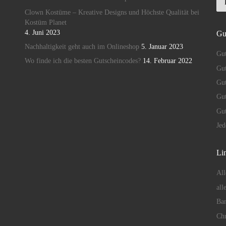
Clown Kostüme – Kreative Designs und Höchste Qualität bei
Kostüm Planet
4. Juni 2023
Gu
Nachhaltigkeit geht auch im Onlineshop
5. Januar 2023
Gut
Wo finde ich die besten Gutscheincodes?
14. Februar 2022
Gut
Gu
Gut
Gu
Je
Lin
All
all
Ban
Chr