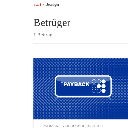
Start
»
Betrüger
Betrüger
1 Beitrag
Durch eine Sicherheitslücke beim beliebten Payback
Rabattportal wurden bereits mehr als 5.000 Payback-
Konten leergeräumt. Der Punkte Diebstahl läuft dabei
immer nach einem ähnlichen Muster ab. Die Betrüger
erlangen auf noch unbekannte Art Zugriff auf das
Payback-Konto und erstellen mit dem Guthaben auf
dem Konto einen Einkaufsgutschein für die Einlösung
z.B. […]
PAYBACK
VERBRAUCHERSCHUTZ