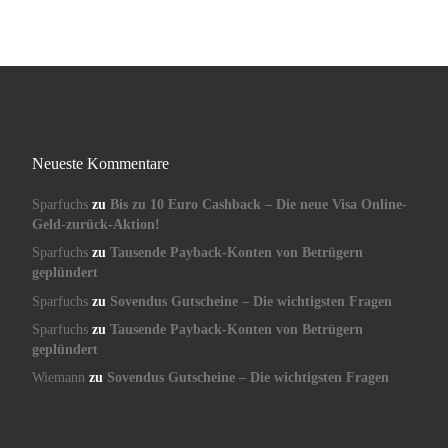
Neueste Kommentare
Sparfuchs
zu
Bis zu 10 Euro Cashback – Die neue Visa Online-
Geld-zurück-Aktion!
Sparfuchs
zu
Tausende Payback-Konten von Betrügern
geplündert
Sparfuchs
zu
Sovendus Gutscheine – Die wichtigsten Fragen
Sparfuchs
zu
Tausende Payback-Konten von Betrügern
geplündert
Wiemann
zu
Sovendus Gutscheine – Die wichtigsten Fragen