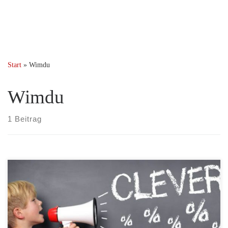
Start
»
Wimdu
Wimdu
1 Beitrag
In Zusammenarbeit mit Wimdu.de verschenken wir individuelle 20
Euro Gutscheincodes für das gesamte Angebot auf Wimdu.de. Die
Gutscheine sind zeitlich unbegrenzt auf alle angebotenen
Unterkünfte ab 40 Euro Buchungswert einlösbar. Wenn Sie einen