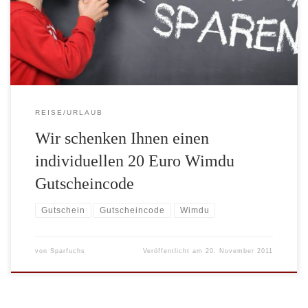
Gutscheincode erhalten wollen, schicken Sie uns bitte eine Email
mit dem Kennwort: „Wimdu Gutschein“ an „info(at)amexio.de“
oder […]
REISE/URLAUB
Wir schenken Ihnen einen
individuellen 20 Euro Wimdu
Gutscheincode
Gutschein
Gutscheincode
Wimdu
von
Sparfuchs
Veröffentlicht am
20. November 2011