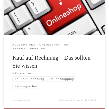
Onlineshopping ist immer noch der Kauf auf Rechnung. Im
heutigen Blog werden gezielt die Vor- und Nachteile des
Rechnungskaufs diskutiert. Teil 1: Schlechteres Schufa-Scoring
durch […]
ALLGEMEINES
ONLINESHOPPING
VERBRAUCHERSCHUTZ
Kauf auf Rechnung – Das sollten
Sie wissen
4 Kommentare
Kauf auf Rechnung
Onlineshopping
Zahlungsarten
von
Sparfuchs
Veröffentlicht am
6. Juni 2018