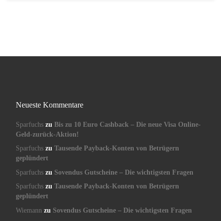
Neueste Kommentare
Sparfuchs
zu
Bis zu 10 Euro Cashback – Die neue Visa Online-
Geld-zurück-Aktion!
Sparfuchs
zu
Tausende Payback-Konten von Betrügern
geplündert
Sparfuchs
zu
Sovendus Gutscheine – Die wichtigsten Fragen
Sparfuchs
zu
Tausende Payback-Konten von Betrügern
geplündert
Wiemann
zu
Sovendus Gutscheine – Die wichtigsten Fragen