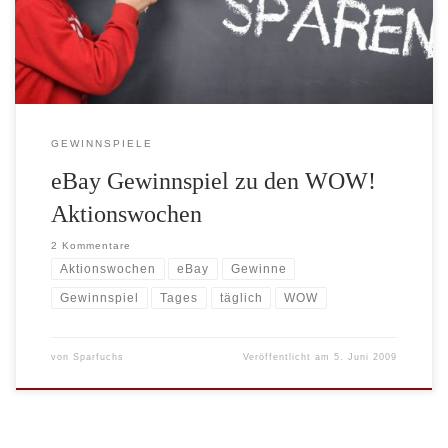
den WOW! Aktionswochen zur Verfügung gestellt. Es gibt deshalb
einen oder mehrere Artikel des WOW! […]
GEWINNSPIELE
eBay Gewinnspiel zu den WOW!
Aktionswochen
2 Kommentare
Aktionswochen
eBay
Gewinne
Gewinnspiel
Tages
täglich
WOW
von
Sparfuchs
Veröffentlicht am
5. Juni 2009