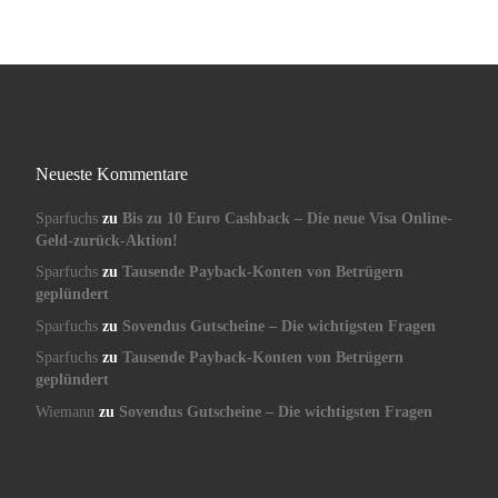
Neueste Kommentare
Sparfuchs
zu
Bis zu 10 Euro Cashback – Die neue Visa Online-
Geld-zurück-Aktion!
Sparfuchs
zu
Tausende Payback-Konten von Betrügern
geplündert
Sparfuchs
zu
Sovendus Gutscheine – Die wichtigsten Fragen
Sparfuchs
zu
Tausende Payback-Konten von Betrügern
geplündert
Wiemann
zu
Sovendus Gutscheine – Die wichtigsten Fragen