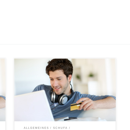
Online einkaufen ist bequem, spart Zeit, bietet eine
unbegrenzte Auswahl an Produkten und die besten
Preise sind meistens auch online zu finden. Online-
Shopper leben aber auch mit einem Risiko, dass den
Meisten wahrscheinlich nicht bekannt sein dürfte. Die
eigene Bonität bei Auskunfteien wie der Schufa kann
bei regelmäßigen Einkäufen im […]
ALLGEMEINES
SCHUFA