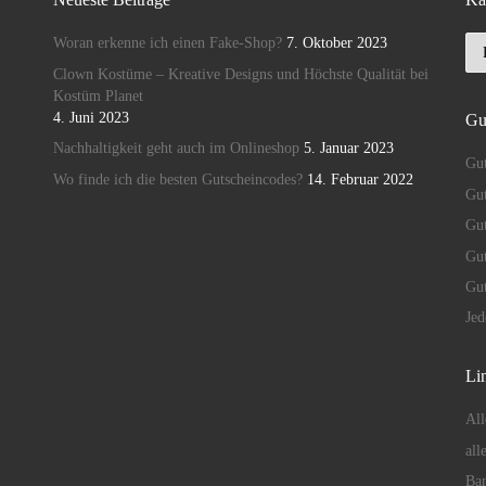
Ka
Woran erkenne ich einen Fake-Shop?
7. Oktober 2023
Clown Kostüme – Kreative Designs und Höchste Qualität bei
Kostüm Planet
4. Juni 2023
Gu
Nachhaltigkeit geht auch im Onlineshop
5. Januar 2023
Gut
Wo finde ich die besten Gutscheincodes?
14. Februar 2022
Gut
Gu
Gut
Gu
Je
Lin
All
all
Ban