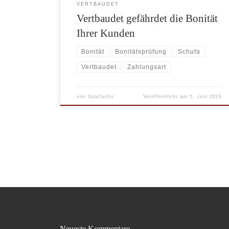
VERTBAUDET
Vertbaudet gefährdet die Bonität
Ihrer Kunden
Bonität
Bonitätsprüfung
Schufa
Vertbaudet
Zahlungsart
von
Sparfuchs
Veröffentlicht am
5. Juni 2016
Neueste Kommentare