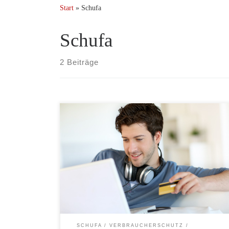
Start
»
Schufa
Schufa
2 Beiträge
Wir berichteten bereits darüber, dass die Nutzung
bestimmter Zahlungsarten beim Onlineshopping Ihre
Bonität bei Schufa und Co. gefährden kann. Ganz
speziell geht es kurz zusammengefasst darum, dass
Händler bei Zahlungsarten mit Ausfallrisiko (Zahlung
auf Rechnung, per Lastschrift oder die klassische
Ratenzahlung) in den meisten Fällen selbst bei
Kleinstbeträgen die Bonität […]
SCHUFA
VERBRAUCHERSCHUTZ