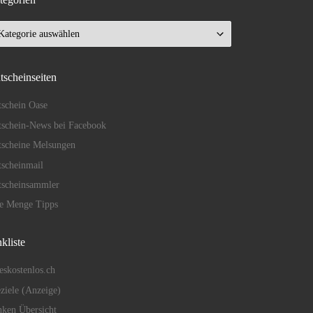
tegorien
tscheinseiten
schein Oase
schein-News bei Facebook
tscheine Melsungen
scheinmail
tscheinsammler
de Menge Tipps
kliste
eskostenlos.ch
eziele (Anzeige)
ken Übersicht