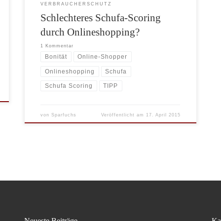
VERBRAUCHERSCHUTZ
Schlechteres Schufa-Scoring
durch Onlineshopping?
1 Kommentar
Bonität
Online-Shopper
Onlineshopping
Schufa
Schufa Scoring
TIPP
von
Sparfuchs
Veröffentlicht am
17. April 2015
Neueste Beiträge
Ka