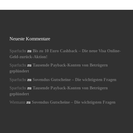
Neueste Kommentare
Sparfuchs
zu
Bis zu 10 Euro Cashback – Die neue Visa Online-
Geld-zurück-Aktion!
Sparfuchs
zu
Tausende Payback-Konten von Betrügern
geplündert
Sparfuchs
zu
Sovendus Gutscheine – Die wichtigsten Fragen
Sparfuchs
zu
Tausende Payback-Konten von Betrügern
geplündert
Wiemann
zu
Sovendus Gutscheine – Die wichtigsten Fragen