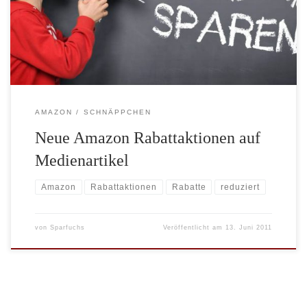
insgesamt 228 Hörbücher um mindestens 30% reduziert. Darunter
Bestseller wie „Millionär“ von Tommy Jaud für nur noch 7,30
Euro. Gamer werden sich besonders auf […]
AMAZON
SCHNÄPPCHEN
Neue Amazon Rabattaktionen auf
Medienartikel
Amazon
Rabattaktionen
Rabatte
reduziert
von
Sparfuchs
Veröffentlicht am
13. Juni 2011