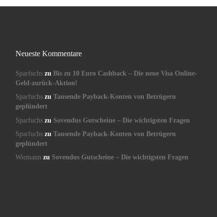
Neueste Kommentare
Sparfuchs
zu
Bis zu 10 Euro Cashback – Die neue Visa Online-
Geld-zurück-Aktion!
Sparfuchs
zu
Tausende Payback-Konten von Betrügern
geplündert
Sparfuchs
zu
Sovendus Gutscheine – Die wichtigsten Fragen
Sparfuchs
zu
Tausende Payback-Konten von Betrügern
geplündert
Wiemann
zu
Sovendus Gutscheine – Die wichtigsten Fragen