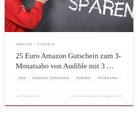
100.000 Hörbuch Titel. Sie zahlen unabhängig vom regulären
Einzelpreis im Abo für […]
AMAZON
AUDIBLE
25 Euro Amazon Gutschein zum 3-
Monatsabo von Audible mit 3 …
Abo
Amazon Gutschein
Audible
Hörbücher
von
Sparfuchs
Veröffentlicht am
4. August 2013