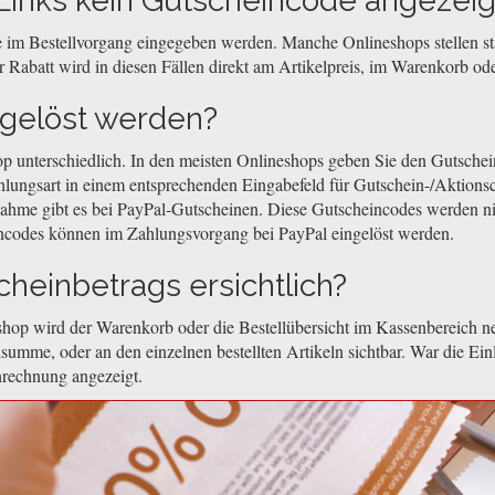
inks kein Gutscheincode angezeig
 im Bestellvorgang eingegeben werden. Manche Onlineshops stellen sta
 Rabatt wird in diesen Fällen direkt am Artikelpreis, im Warenkorb o
ngelöst werden?
op unterschiedlich. In den meisten Onlineshops geben Sie den Gutsch
hlungsart in einem entsprechenden Eingabefeld für Gutschein-/Aktionsc
nahme gibt es bei PayPal-Gutscheinen. Diese Gutscheincodes werden n
ncodes können im Zahlungsvorgang bei PayPal eingelöst werden.
heinbetrags ersichtlich?
hop wird der Warenkorb oder die Bestellübersicht im Kassenbereich ne
summe, oder an den einzelnen bestellten Artikeln sichtbar. War die Ein
nrechnung angezeigt.