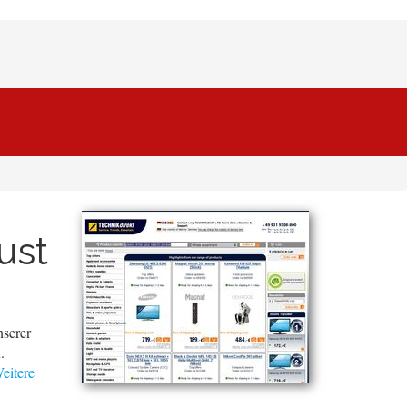
ust
nserer
.
eitere