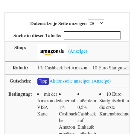
Datensätze je Seite anzeigen
Suche in dieser Tabelle:
1% Cashback bei Amazon + 10 Euro Startgutschrif
Aktionsseite anzeigen
mit der
10 Euro
Amazon.de
dauerhaft
außerdem
Startgutschrift auf
VISA
1%
0,5%
die erste
Karte
Cashback
Cashback
Kartenabrechnun
bei
auf
Amazon
Einkäufe
erhalten
außerhalb