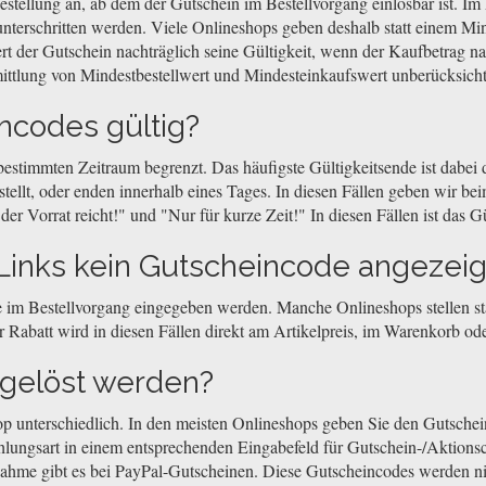
stellung an, ab dem der Gutschein im Bestellvorgang einlösbar ist. Im 
nterschritten werden. Viele Onlineshops geben deshalb statt einem Min
ert der Gutschein nachträglich seine Gültigkeit, wenn der Kaufbetrag n
ittlung von Mindestbestellwert und Mindesteinkaufswert unberücksicht
ncodes gültig?
 bestimmten Zeitraum begrenzt. Das häufigste Gültigkeitsende ist dabe
llt, oder enden innerhalb eines Tages. In diesen Fällen geben wir beim
r Vorrat reicht!" und "Nur für kurze Zeit!" In diesen Fällen ist das Gü
inks kein Gutscheincode angezeig
 im Bestellvorgang eingegeben werden. Manche Onlineshops stellen sta
 Rabatt wird in diesen Fällen direkt am Artikelpreis, im Warenkorb o
ngelöst werden?
op unterschiedlich. In den meisten Onlineshops geben Sie den Gutsch
hlungsart in einem entsprechenden Eingabefeld für Gutschein-/Aktionsc
nahme gibt es bei PayPal-Gutscheinen. Diese Gutscheincodes werden n