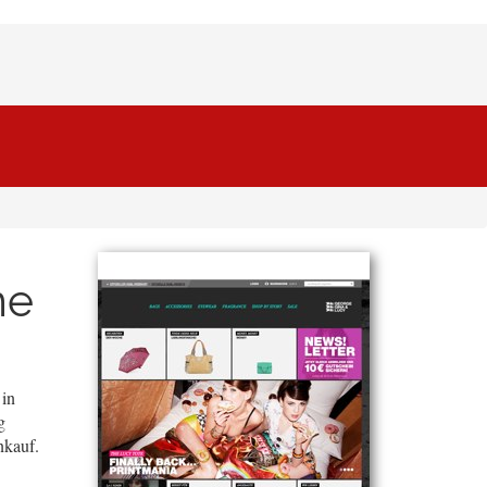
ne
 in
g
nkauf.