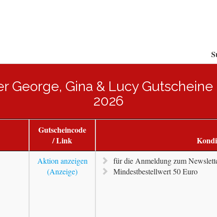
S
ler George, Gina & Lucy Gutschein
2026
Gutscheincode
/ Link
Kondi
Aktion anzeigen
für die Anmeldung zum Newslett
Mindestbestellwert 50 Euro