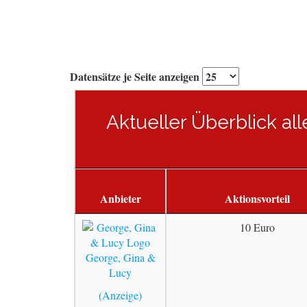
Datensätze je Seite anzeigen
Aktueller Überblick al
Anbieter
Aktionsvorteil
10 Euro
George, Gina &
Lucy