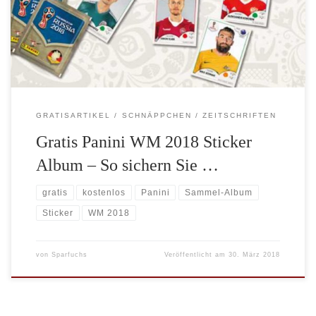
27.03.2018 erhältlich und können im Zeitschriftenhandel, aber
auch im Internet wie z.B. bei eBay oder Amazon gekauft werden.
Panini Sammel-Album […]
GRATISARTIKEL
SCHNÄPPCHEN
ZEITSCHRIFTEN
Gratis Panini WM 2018 Sticker
Album – So sichern Sie …
gratis
kostenlos
Panini
Sammel-Album
Sticker
WM 2018
von
Sparfuchs
Veröffentlicht am
30. März 2018