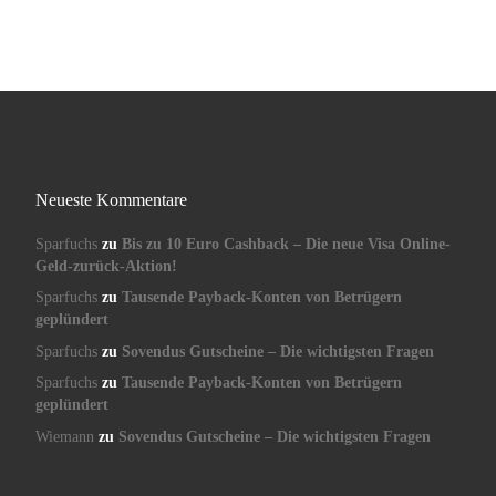
Neueste Kommentare
Sparfuchs
zu
Bis zu 10 Euro Cashback – Die neue Visa Online-
Geld-zurück-Aktion!
Sparfuchs
zu
Tausende Payback-Konten von Betrügern
geplündert
Sparfuchs
zu
Sovendus Gutscheine – Die wichtigsten Fragen
Sparfuchs
zu
Tausende Payback-Konten von Betrügern
geplündert
Wiemann
zu
Sovendus Gutscheine – Die wichtigsten Fragen