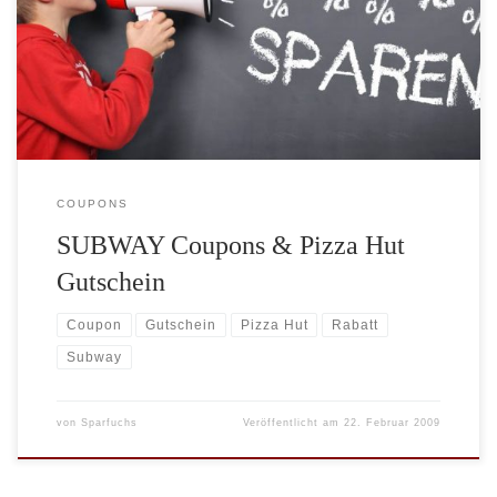
Gutschein in Höhe von 5 Euro bis zum 31.03.2009. Das sind die
Neuzugänge der Coupon-Seite diese Woche. Daneben gibt es noch
u.a. einige McDonald’s Gutscheine für ausgewählte McDonald’s
Filialen.
COUPONS
SUBWAY Coupons & Pizza Hut
Gutschein
Coupon
Gutschein
Pizza Hut
Rabatt
Subway
von
Sparfuchs
Veröffentlicht am
22. Februar 2009