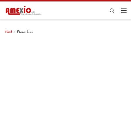
Zum Inhalt springen
Search
Me
Start
»
Pizza Hut