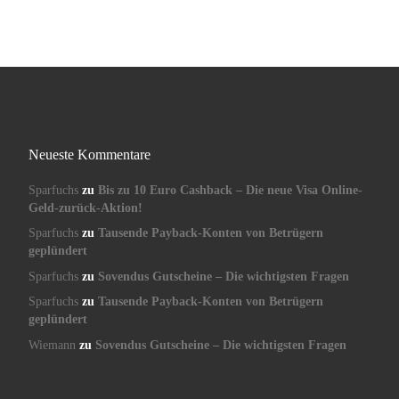
Neueste Kommentare
Sparfuchs
zu
Bis zu 10 Euro Cashback – Die neue Visa Online-
Geld-zurück-Aktion!
Sparfuchs
zu
Tausende Payback-Konten von Betrügern
geplündert
Sparfuchs
zu
Sovendus Gutscheine – Die wichtigsten Fragen
Sparfuchs
zu
Tausende Payback-Konten von Betrügern
geplündert
Wiemann
zu
Sovendus Gutscheine – Die wichtigsten Fragen