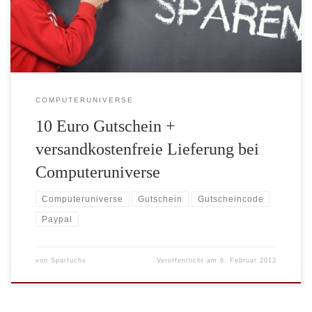
Euro und die Zahlung mit Paypal. Die portofreie Lieferung gilt
nur für den Standard Versand mit […]
COMPUTERUNIVERSE
10 Euro Gutschein +
versandkostenfreie Lieferung bei
Computeruniverse
Computeruniverse
Gutschein
Gutscheincode
Paypal
von
Sparfuchs
Veröffentlicht am
6. Februar 2012