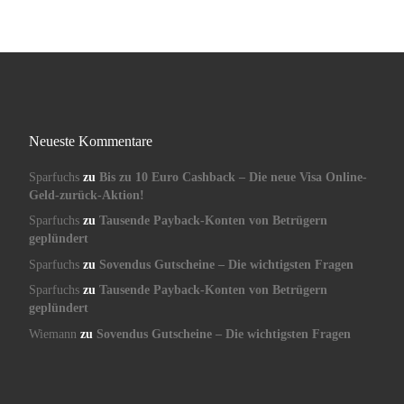
Neueste Kommentare
Sparfuchs
zu
Bis zu 10 Euro Cashback – Die neue Visa Online-
Geld-zurück-Aktion!
Sparfuchs
zu
Tausende Payback-Konten von Betrügern
geplündert
Sparfuchs
zu
Sovendus Gutscheine – Die wichtigsten Fragen
Sparfuchs
zu
Tausende Payback-Konten von Betrügern
geplündert
Wiemann
zu
Sovendus Gutscheine – Die wichtigsten Fragen