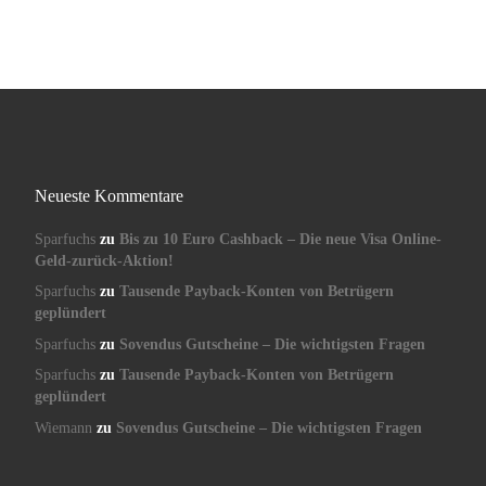
Neueste Kommentare
Sparfuchs
zu
Bis zu 10 Euro Cashback – Die neue Visa Online-
Geld-zurück-Aktion!
Sparfuchs
zu
Tausende Payback-Konten von Betrügern
geplündert
Sparfuchs
zu
Sovendus Gutscheine – Die wichtigsten Fragen
Sparfuchs
zu
Tausende Payback-Konten von Betrügern
geplündert
Wiemann
zu
Sovendus Gutscheine – Die wichtigsten Fragen