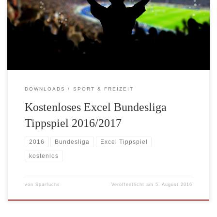
wurde heute das kostenlose Excel Tippspiel für die 1. und 2.
Bundesliga veröffentlicht. Wie in den vergangenen Jahren werden
in Kürze auch noch Tippscheine für weitere europäische Ligen
veröffentlicht. Dieses Jahr […]
DOWNLOADS
SPORT & FREIZEIT
Kostenloses Excel Bundesliga
Tippspiel 2016/2017
2016
Bundesliga
Excel Tippspiel
kostenlos
von
Sparfuchs
Veröffentlicht am
5. August 2016