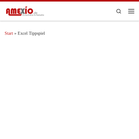
Zum Inhalt springen
Search
Me
Start
»
Excel Tippspiel