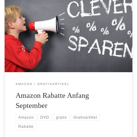
Bei Amazon gibt es wieder neue Rabatte auf bestimmte Artikel. Zu
allererst gibt es wieder einen gratis MP3-Download. Für kurze
Zeit könnt Ihr von „A Fine Frenzy“ den Song „Silent War“
kostenlos herunterladen. Einen weiteren Gratisartikel gibt es von
L’Oréal. Beim Kauf eines Produkts aus dem gesamten L’Oréal
Sortiment könnt […]
AMAZON
GRATISARTIKEL
Amazon Rabatte Anfang
September
Amazon
DVD
gratis
Gratisartikel
Rabatte