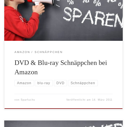
Schnäppchen finden Sie auf der Amazon Blu-ray & DVD
Aktionsseite. Zur Zeit gibt es z.B. folgende Schnäppchenangebote
für Sie: 5 DVD’s für 23 Euro 3 DVD-Doppelpacks für 20 Euro 3
Blu-rays […]
AMAZON
SCHNÄPPCHEN
DVD & Blu-ray Schnäppchen bei
Amazon
Amazon
blu-ray
DVD
Schnäppchen
von
Sparfuchs
Veröffentlicht am
14. März 2011