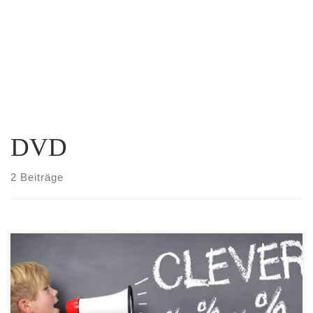
DVD
2 Beiträge
Bei Amazon gibt es eigentlich stetig neue Schnäppchen in der
Rubrik Blu-rays & DVD’s. Eine große Übersicht der aktuellen