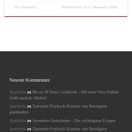
von
Sparfuchs
Veröffentlicht am
5. September 2009
Neueste Kommentare
Sparfuchs
zu
Bis zu 10 Euro Cashback – Die neue Visa Online-
Geld-zurück-Aktion!
Sparfuchs
zu
Tausende Payback-Konten von Betrügern
geplündert
Sparfuchs
zu
Sovendus Gutscheine – Die wichtigsten Fragen
Sparfuchs
zu
Tausende Payback-Konten von Betrügern