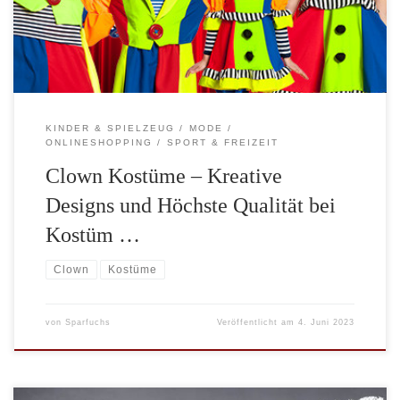
von Kostüm Planet Ihre erste Anlaufstelle. Hier finden Sie eine
[…]
KINDER & SPIELZEUG
MODE
ONLINESHOPPING
SPORT & FREIZEIT
Clown Kostüme – Kreative
Designs und Höchste Qualität bei
Kostüm …
Clown
Kostüme
von
Sparfuchs
Veröffentlicht am
4. Juni 2023