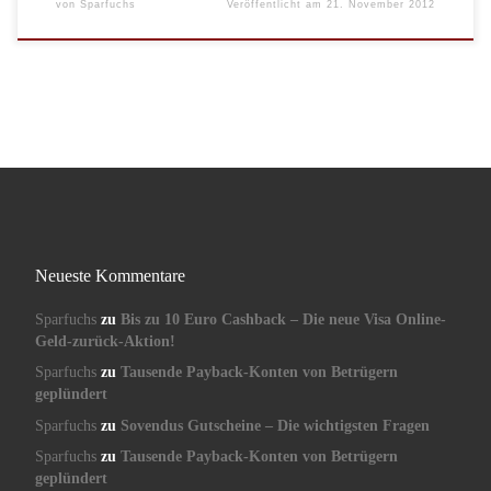
von
Sparfuchs
Veröffentlicht am
21. November 2012
Neueste Kommentare
Sparfuchs
zu
Bis zu 10 Euro Cashback – Die neue Visa Online-
Geld-zurück-Aktion!
Sparfuchs
zu
Tausende Payback-Konten von Betrügern
geplündert
Sparfuchs
zu
Sovendus Gutscheine – Die wichtigsten Fragen
Sparfuchs
zu
Tausende Payback-Konten von Betrügern
geplündert