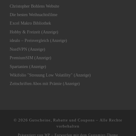
Christopher Bohlens Website
Die besten Weihnachtsfilme
Excel Makro Bibliothek
Hobby & Freizeit (Anzeige)
idealo – Preisvergleich (Anzeige)
NordVPN (Anzeige)
PremiumSIM (Anzeige)
Spartanien (Anzeige)
Wikifolio "Streuung Low Volatility" (Anzeige)
Zeitschriften Abos mit Prämie (Anzeige)
© 2026
Gutscheine, Rabatte und Coupons
– Alle Rechte
vorbehalten
Präsentiert von
WP
– Entworfen mit dem
Customizr-Theme