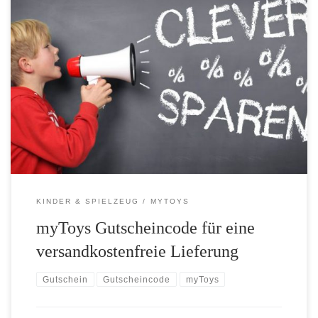
myToys bietet nicht häufig Gutscheincodes für Bestandskunden an.
Heute ist es endlich wieder soweit. Die Aktion läuft allerdings nur
wenige Tage bis zum 25.11.2012. Mit dem Gutscheincode sparen
Sie sich bei Ihrer myToys Bestellung die Versandkostenpauschale.
* Um die Inhalte dauerhaft kostenlos zur Verfügung stellen zu
können, finanzieren wir uns […]
KINDER & SPIELZEUG
MYTOYS
myToys Gutscheincode für eine
versandkostenfreie Lieferung
Gutschein
Gutscheincode
myToys