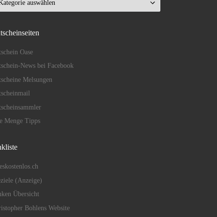
tscheinseiten
schein Oase
schein-News bei Facebook
tscheine Melsungen
scheinmail
tscheinsammler
de Menge Tipps
kliste
eskostenlos.ch
eziele (Anzeige)
ken Übersicht
istopher Bohlens Website