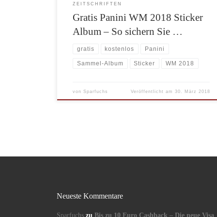
ZEITSCHRIFTEN
Gratis Panini WM 2018 Sticker
Album – So sichern Sie …
gratis
kostenlos
Panini
Sammel-Album
Sticker
WM 2018
von
Sparfuchs
Veröffentlicht am
30. März 2018
Neueste Kommentare
Sparfuchs
zu
Bis zu 10 Euro Cashback – Die neue Visa