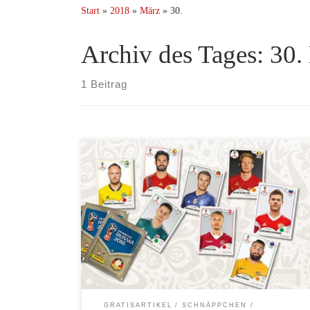
Start
»
2018
»
März
»
30.
Archiv des Tages:
30.
1 Beitrag
Nicht mehr lang bis zum Start der Fußball WM 2018
in Russland. Wie immer fiebern die Sammler auch
dem Panini Album entgegen. Das Sammel-Album und
die Sticker sind seit dem 27.03.2018 erhältlich und
können im Zeitschriftenhandel, aber auch im Internet
wie z.B. bei eBay oder Amazon gekauft werden.
Panini Sammel-Album […]
GRATISARTIKEL
SCHNÄPPCHEN