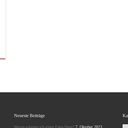
Neueste Beiträge
Ka
Ka
Woran erkenne ich einen Fake-Shop?
7. Oktober 2023