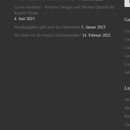
Clown Kostüme – Kreative Designs und Höchste Qualität bei
Kostüm Planet
4. Juni 2023
Gu
Nachhaltigkeit geht auch im Onlineshop
5. Januar 2023
Gut
Wo finde ich die besten Gutscheincodes?
14. Februar 2022
Gut
Gu
Gut
Gu
Je
Lin
All
all
Ban
Chr