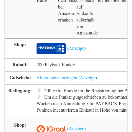
Karte
Cashback
Cashback
Kartenabrechnun
bei
auf
Amazon
Einkäufe
erhalten
außerhalb
von
Amazon.de
200 Payback Punkte
Aktionsseite anzeigen
200 Extra-Punkte für die Registrierung bei Pa
Um die Punkte gutgeschrieben zu bekommen, m
Wochen nach Anmeldung zum PAYBACK Progr
Punkten incentivierten Einkauf in Höhe von mindes