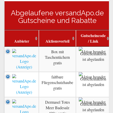
Abgelaufene versandApo.de
Gutscheine und Rabatte
Gutscheincode
Anbieter
Aktionsvorteil
/ Link
Box mit
Aktion beendet
Taschentüchern
gratis
faltbare
Aktion beendet
Fliegenschutzhaube
gratis
Dermasel Totes
Aktion beendet
Meer Badesalz