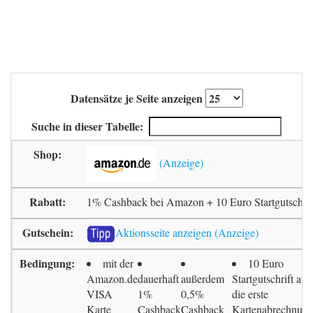
Datensätze je Seite anzeigen
Suche in dieser Tabelle:
1% Cashback bei Amazon + 10 Euro Startgutschrif
Aktionsseite anzeigen
mit der
10 Euro
Amazon.de
dauerhaft
außerdem
Startgutschrift auf
VISA
1%
0,5%
die erste
Karte
Cashback
Cashback
Kartenabrechnun