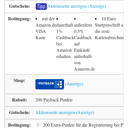
Aktionsseite anzeigen
mit der
10 Euro
Amazon.de
dauerhaft
außerdem
Startgutschrift auf
VISA
1%
0,5%
die erste
Karte
Cashback
Cashback
Kartenabrechnun
bei
auf
Amazon
Einkäufe
erhalten
außerhalb
von
Amazon.de
200 Payback Punkte
Aktionsseite anzeigen
200 Extra-Punkte für die Registrierung bei Pa